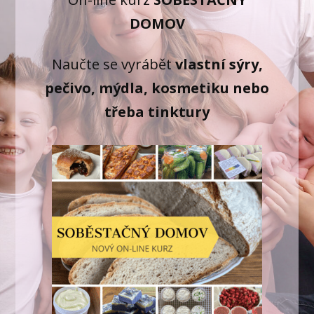
DOMOV
Naučte se vyrábět
vlastní sýry,
pečivo, mýdla, kosmetiku nebo
třeba tinktury