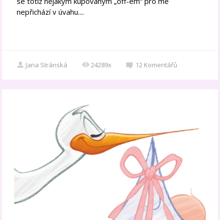
se totiž nějakým kupovaným „off-em“ pro mě
nepřichází v úvahu....
Jana Stránská
24289x
12
Komentářů