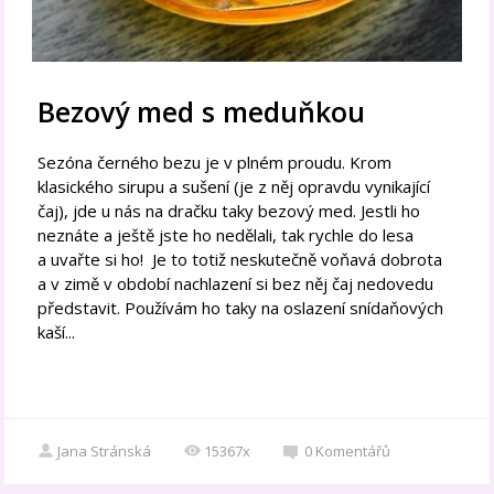
Bezový med s meduňkou
Sezóna černého bezu je v plném proudu. Krom
klasického sirupu a sušení (je z něj opravdu vynikající
čaj), jde u nás na dračku taky bezový med. Jestli ho
neznáte a ještě jste ho nedělali, tak rychle do lesa
a uvařte si ho! Je to totiž neskutečně voňavá dobrota
a v zimě v období nachlazení si bez něj čaj nedovedu
představit. Používám ho taky na oslazení snídaňových
kaší...
Jana Stránská
15367x
0
Komentářů