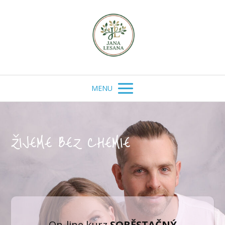
MENU
ŽIJEME BEZ CHEMIE
On-line kurz
SOBĚSTAČNÝ