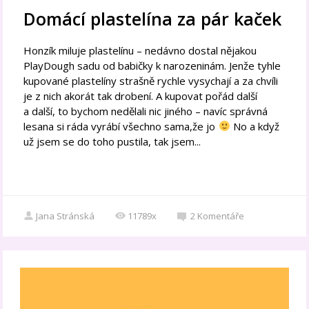
Domácí plastelína za pár kaček
Honzík miluje plastelínu – nedávno dostal nějakou
PlayDough sadu od babičky k narozeninám. Jenže tyhle
kupované plastelíny strašně rychle vysychají a za chvíli
je z nich akorát tak drobení. A kupovat pořád další
a další, to bychom nedělali nic jiného – navíc správná
lesana si ráda vyrábí všechno sama,že jo
No a když
už jsem se do toho pustila, tak jsem...
Jana Stránská
11789x
2
Komentáře