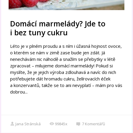
Domácí marmelády? Jde to
i bez tuny cukru
Léto je v plném proudu a s ním i úžasná hojnost ovoce,
o kterém se nám v zimě zase bude jen zdát. Já
nenechávám nic náhodě a snažím se přebytky v létě
zpracovat – milujeme domácí marmelády! Pokud si
myslíte, že je jejich výroba zdlouhavá a navíc do nich
potřebujete dát hromadu cukru, želírovacích éček
a konzervantů, takže se to ani nevyplatí – mám pro vás
dobrou...
Jana Stránská
99845x
7
Komentářů