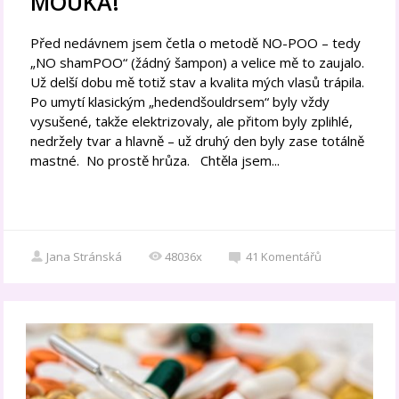
MOUKA!
Před nedávnem jsem četla o metodě NO-POO – tedy
„NO shamPOO“ (žádný šampon) a velice mě to zaujalo.
Už delší dobu mě totiž stav a kvalita mých vlasů trápila.
Po umytí klasickým „hedendšouldrsem“ byly vždy
vysušené, takže elektrizovaly, ale přitom byly zplihlé,
nedržely tvar a hlavně – už druhý den byly zase totálně
mastné. No prostě hrůza. Chtěla jsem...
Jana Stránská
48036x
41
Komentářů