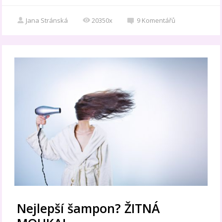
Jana Stránská
20350x
9
Komentářů
Nejlepší šampon? ŽITNÁ