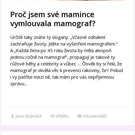
Proč jsem své mamince
vymlouvala mamograf?
Určitě taky znáte ty slogany: „Včasné odhalení
zachraňuje životy. Jděte na vyšetření mamografem.“
A „Každá žena po 45 roku života by měla alespoň
jednou ročně na mamograf“, propagují je takové ty
růžové běhy a celebrity a vůbec … Člověk by si řekl, že
mamograf je skvělá věc k prevenci rakoviny, že? Pokud
i vy patříte mezi ně, tak mám pro vás nepříjemnou
zprávu...
Jana Stránská
47605x
0
Komentářů