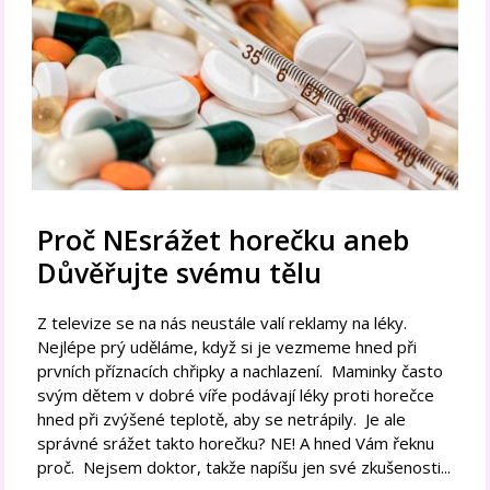
Proč NEsrážet horečku aneb
Důvěřujte svému tělu
Z televize se na nás neustále valí reklamy na léky.
Nejlépe prý uděláme, když si je vezmeme hned při
prvních příznacích chřipky a nachlazení. Maminky často
svým dětem v dobré víře podávají léky proti horečce
hned při zvýšené teplotě, aby se netrápily. Je ale
správné srážet takto horečku? NE! A hned Vám řeknu
proč. Nejsem doktor, takže napíšu jen své zkušenosti...