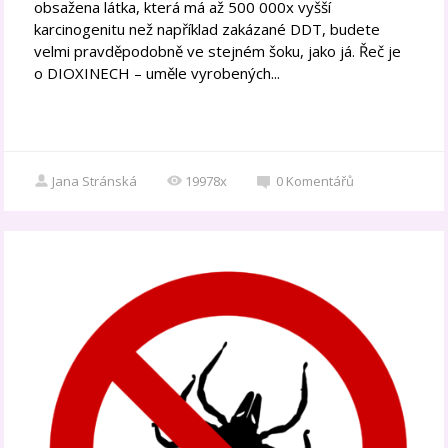
obsažena látka, která má až 500 000x vyšší
karcinogenitu než například zakázané DDT, budete
velmi pravděpodobně ve stejném šoku, jako já. Řeč je
o DIOXINECH – uměle vyrobených...
Jana Stránská
19978x
0
Komentářů