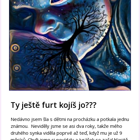
Ty ještě furt kojíš jo???
Nedávno jsem šla s dětmi na procházku a potkala jednu
známou. Neviděly jsme se asi dva roky, takže mého
druhého synka viděla poprvé až teď, když mu je už 9
měsíců. Chvíli jsme si povídaly a Jurášek se začal hlasitě