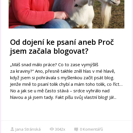
Od dojení ke psaní aneb Proč
jsem začala blogovat?
„Máš snad málo práce? Co to zase vymýšlíš
za kraviny?“ Ano, přesně takhle zněl hlas v mé hlavě,
když jsem si pohrávala s myšlenkou začít psát blog.
Jenže mně to psaní tolik chybí a mám toho tolik, co říct…
No a jak se u mě často stává – srdce vyhrálo nad
hlavou a já jsem tady. Fakt píšu svůj vlastní blog! Já!...
Jana Stránská
3042x
0
Komentářů