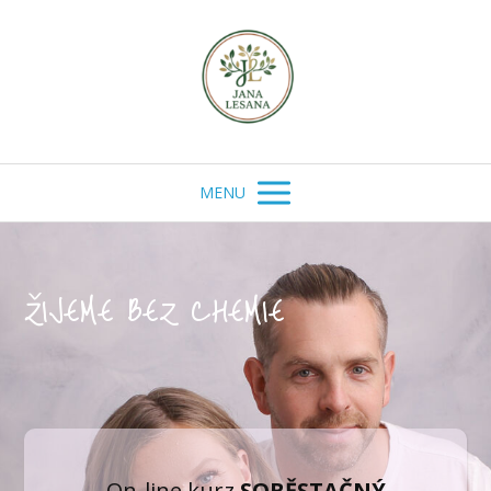
MENU
ŽIJEME BEZ CHEMIE
On-line kurz
SOBĚSTAČNÝ