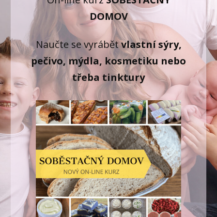
DOMOV
Naučte se vyrábět
vlastní sýry,
pečivo, mýdla, kosmetiku nebo
třeba tinktury