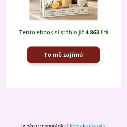
Tento ebook si stáhlo již
4 863
lidí
To mě zajímá
Je něco v nepořádku?
Kontaktujte nás
.