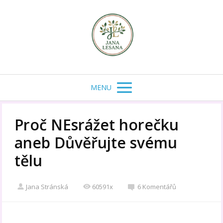
MENU
Proč NEsrážet horečku
aneb Důvěřujte svému
tělu
Jana Stránská
60591x
6 Komentářů