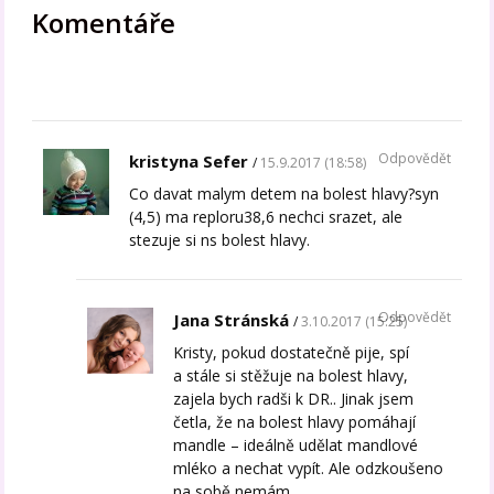
Komentáře
Odpovědět
kristyna Sefer
15.9.2017 (18:58)
Co davat malym detem na bolest hlavy?syn
(4,5) ma reploru38,6 nechci srazet, ale
stezuje si ns bolest hlavy.
Odpovědět
Jana Stránská
3.10.2017 (15:25)
Kristy, pokud dostatečně pije, spí
a stále si stěžuje na bolest hlavy,
zajela bych radši k DR.. Jinak jsem
četla, že na bolest hlavy pomáhají
mandle – ideálně udělat mandlové
mléko a nechat vypít. Ale odzkoušeno
na sobě nemám.