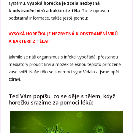
systému.
Vysoká horečka je zcela nezbytná
k odstranění virů a bakterií z těla
. To je opravdu
podstatná informace, takže ještě jednou:
VYSOKÁ HOREČKA JE NEZBYTNÁ K ODSTRANĚNÍ VIRŮ
A BAKTERIÍ Z TĚLA!!
Jakmile se náš organismus s infekcí vypořádá, přestanou
mediátory proudit krví a mozek tělesnou teplotu přirozeně
zase sníží. Naše tělo se s nemocí vypořádalo a jsme opět
zdraví.
Teď Vám popíšu, co se děje s tělem, když
horečku srazíme za pomoci léků: