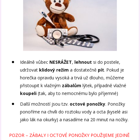
Ideálně vůbec
NESRÁŽET
,
lehnout
si do postele,
udržovat
klidový režim
a dostatečně
pít
. Pokud je
horečka opravdu vysoká a trvá už dlouho, můžeme
přistoupit k vlažným
zábalům
lýtek, případně vlažné
koupeli
(tak, aby to nemocnému bylo příjemné)
Další možností jsou tzv.
octové ponožky
. Ponožky
ponoříme na chvíli do roztoku vody a octa (kyselé asi
jako lák na okurky) a nasadíme na 20 minut na nožky.
POZOR – ZÁBALY I OCTOVÉ PONOŽKY POUŽIJEME JEDINĚ