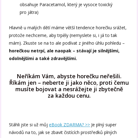
obsahuje Paracetamol, který je vysoce toxický
pro játra)
Hlavně u malých dětí máme větší tendence horečku srážet,
protože nechceme, aby trpěly (nemyslete si, i já to tak
mám). Zkuste se na to ale podívat z jiného úhlu pohledu –
horečkou netrpí, ale naopak – stávají je silnějšími,
odolnějšími a také zdravějšími.
Neříkám Vám, abyste horečku neřešili.
Říkám jen – neberte ji jako něco, proti čemu
musíte bojovat a nesrážejte ji zbytečně
za každou cenu.
Stáhli jste si už můj
eBook ZDARMA? >>
Je plný super
návodů na to, jak se zbavit čistících prostředků plných