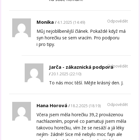
Odpovědět
Monika
4.1.2025 (14:49)
Můj nejoblíbenější článek. Pokaždé když má
syn horečku se sem vracím. Pro podporu
i pro tipy.
Odpovědět
Jarča - zákaznická podpora
20.1.2025 (22:10)
To nás moc těší. Mějte krásný den. J.
Odpovědět
Hana Horová
18.2.2025 (18:19)
Včera jsem měla horečku 39,2 provázenou
nachlazením, poprvé co pamatuji jsem měla
takovou horečku, vím že se nesáží a já léky
nejím- žádné! Sice mě nebylo moc fajn ale