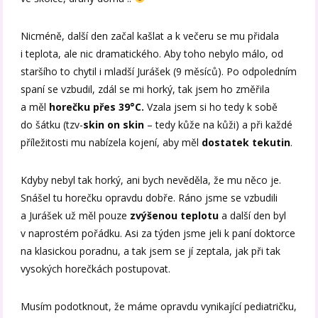
Nicméně, další den začal kašlat a k večeru se mu přidala
i teplota, ale nic dramatického. Aby toho nebylo málo, od
staršího to chytil i mladší Jurášek (9 měsíců). Po odpoledním
spaní se vzbudil, zdál se mi horký, tak jsem ho změřila
a měl
horečku přes 39°C.
Vzala jsem si ho tedy k sobě
do šátku (tzv-
skin on skin
– tedy kůže na kůži) a při každé
příležitosti mu nabízela kojení, aby měl
dostatek tekutin
.
Kdyby nebyl tak horký, ani bych nevěděla, že mu něco je.
Snášel tu horečku opravdu dobře. Ráno jsme se vzbudili
a Jurášek už měl pouze
zvýšenou teplotu
a další den byl
v naprostém pořádku. Asi za týden jsme jeli k paní doktorce
na klasickou poradnu, a tak jsem se jí zeptala, jak při tak
vysokých horečkách postupovat.
Musím podotknout, že máme opravdu vynikající pediatričku,