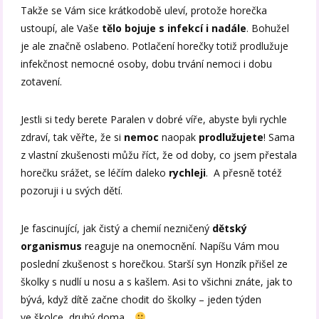
Takže se Vám sice krátkodobě uleví, protože horečka
ustoupí, ale Vaše
tělo bojuje s infekcí i nadále
. Bohužel
je ale značně oslabeno. Potlačení horečky totiž prodlužuje
infekčnost nemocné osoby, dobu trvání nemoci i dobu
zotavení.
Jestli si tedy berete Paralen v dobré víře, abyste byli rychle
zdraví, tak věřte, že si
nemoc
naopak
prodlužujete
! Sama
z vlastní zkušenosti můžu říct, že od doby, co jsem přestala
horečku srážet, se léčím daleko
rychleji
. A přesně totéž
pozoruji i u svých dětí.
Je fascinující, jak čistý a chemií nezničený
dětský
organismus
reaguje na onemocnění. Napíšu Vám mou
poslední zkušenost s horečkou. Starší syn Honzík přišel ze
školky s nudlí u nosu a s kašlem. Asi to všichni znáte, jak to
bývá, když dítě začne chodit do školky – jeden týden
ve školce, druhý doma ..