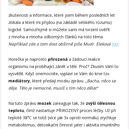
zkušenosti a informace, které jsem během posledních let
získala a které mi přijdou (na základě selského rozumu)
logické. Samozřejmě si můžete sami má tvrzení ověřit
z mnoha a mnoha odborných článků na toto téma.
Například zde o tom dost obšírně píše Mudr. Eleková
>>>
Horečka je naprosto
přirozená
a žádoucí reakce
organismu na probíhající zánět v těle. Proč? Zkusím Vám to
vysvětlit. Když onemocníte, vyplaví se Vám do krve tzv.
mediátory
, které předají mozku zprávu:
„Bacha, něco se
děje. Tělo je nemocné, musíš s tím něco dělat“
Na tuto zprávu
mozek
zareaguje tak, že
zvýší tělesnou
teplotu
, čímž nastartuje PŘIROZENÝ proces léčby. Už při
teplotě 38°C se totiž (více jak 3x oproti normálu) zrychluje
metabolismus, detoxikační činnost jater i aktivita imunitního