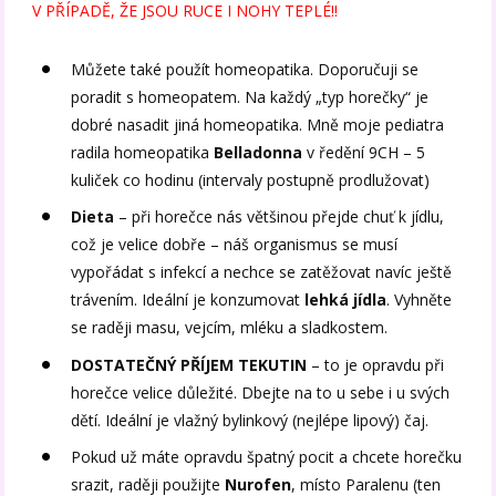
V PŘÍPADĚ, ŽE JSOU RUCE I NOHY TEPLÉ!!
Můžete také použít homeopatika. Doporučuji se
poradit s homeopatem. Na každý „typ horečky“ je
dobré nasadit jiná homeopatika. Mně moje pediatra
radila homeopatika
Belladonna
v ředění 9CH – 5
kuliček co hodinu (intervaly postupně prodlužovat)
Dieta
– při horečce nás většinou přejde chuť k jídlu,
což je velice dobře – náš organismus se musí
vypořádat s infekcí a nechce se zatěžovat navíc ještě
trávením. Ideální je konzumovat
lehká jídla
. Vyhněte
se raději masu, vejcím, mléku a sladkostem.
DOSTATEČNÝ PŘÍJEM TEKUTIN
– to je opravdu při
horečce velice důležité. Dbejte na to u sebe i u svých
dětí. Ideální je vlažný bylinkový (nejlépe lipový) čaj.
Pokud už máte opravdu špatný pocit a chcete horečku
srazit, raději použijte
Nurofen
, místo Paralenu (ten