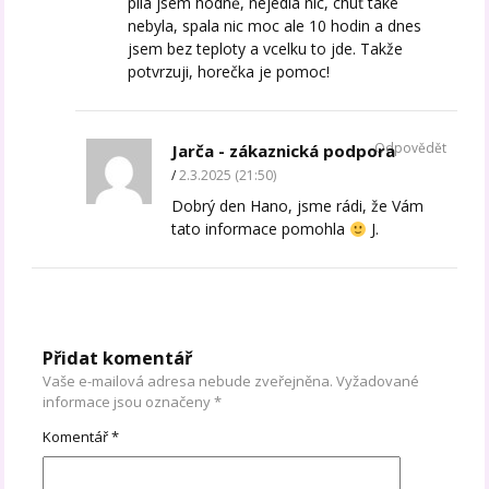
pila jsem hodně, nejedla nic, chuť také
nebyla, spala nic moc ale 10 hodin a dnes
jsem bez teploty a vcelku to jde. Takže
potvrzuji, horečka je pomoc!
Odpovědět
Jarča - zákaznická podpora
2.3.2025 (21:50)
Dobrý den Hano, jsme rádi, že Vám
tato informace pomohla
J.
Přidat komentář
Vaše e-mailová adresa nebude zveřejněna.
Vyžadované
informace jsou označeny
*
Komentář
*