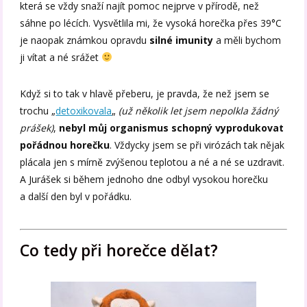
která se vždy snaží najít pomoc nejprve v přírodě, než
sáhne po lécích. Vysvětlila mi, že vysoká horečka přes 39°C
je naopak známkou opravdu
silné imunity
a měli bychom
ji vítat a né srážet
Když si to tak v hlavě přeberu, je pravda, že než jsem se
trochu „
detoxikovala
„
(už několik let jsem nepolkla žádný
prášek)
,
nebyl můj organismus schopný vyprodukovat
pořádnou horečku
. Vždycky jsem se při virózách tak nějak
plácala jen s mírně zvýšenou teplotou a né a né se uzdravit.
A Jurášek si během jednoho dne odbyl vysokou horečku
a další den byl v pořádku.
Co tedy při horečce dělat?