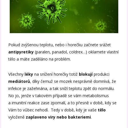
Pokud zvýšenou teplotu, nebo i horečku začnete srážet
antipyretiky
(paralen, panadol, coldrex…) oklamete vlastní
tělo a máte zaděláno na problém.
Všechny
léky
na snížení horečky totiž
blokují
produkci
mediátorů
, díky čemuž se mozek nesprávně domnívá, že
infekce je zažehnána, a tak sníží teplotu zpět do normálu.
No jo, jenže v takovém případě se vám metabolismus
a imunitní reakce zase zpomalí, a to přesně v době, kdy se
Vám to vůbec nehodí. Tedy v době, kdy je vaše
tělo
vyloženě
zaplaveno viry nebo bakteriemi
.