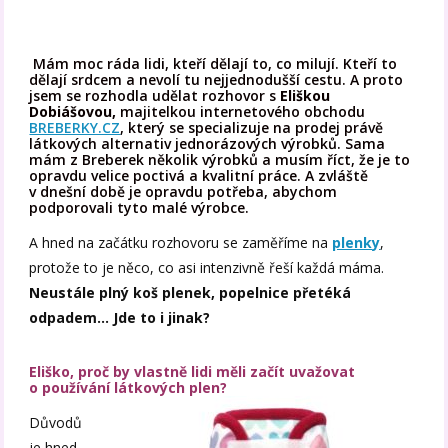
Mám moc ráda lidi, kteří dělají to, co milují. Kteří to
dělají srdcem a nevolí tu nejjednodušší cestu. A proto
jsem se rozhodla udělat rozhovor s
Eliškou
Dobiášovou,
majitelkou internetového obchodu
BREBERKY.CZ
, který se specializuje na prodej právě
látkových alternativ jednorázových výrobků. Sama
mám z Breberek několik výrobků a musím říct, že je to
opravdu velice poctivá a kvalitní práce. A zvláště
v dnešní době je opravdu potřeba, abychom
podporovali tyto malé výrobce.
A hned na začátku rozhovoru se zaměříme na
plenky
,
protože to je něco, co asi intenzivně řeší každá máma.
Neustále plný koš plenek, popelnice přetéká
odpadem… Jde to i jinak?
Eliško, proč by vlastně lidi měli začít uvažovat
o používání látkových plen?
Důvodů
je hned