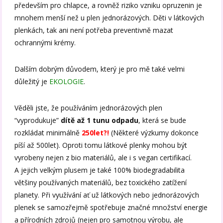
především pro chlapce, a rovněž riziko vzniku opruzenin je
mnohem menší než u plen jednorázových. Děti v látkových
plenkách, tak ani není potřeba preventivně mazat
ochrannými krémy.
Dalším dobrým důvodem, který je pro mě také velmi
důležitý je
EKOLOGIE
.
Věděli jste, že používáním jednorázových plen
“vyprodukuje”
dítě až 1 tunu odpadu
, která se bude
rozkládat minimálně
250let?!
(Některé výzkumy dokonce
píší až 500let). Oproti tomu látkové plenky mohou být
vyrobeny nejen z bio materiálů, ale i s vegan certifikací.
A jejich velkým plusem je také 100% biodegradabilita
většiny používaných materiálů, bez toxického zatížení
planety. Při využívání ať už látkových nebo jednorázových
plenek se samozřejmě spotřebuje značné množství energie
a přírodních zdrojů (nejen pro samotnou výrobu, ale