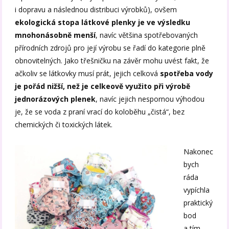
i dopravu a následnou distribuci výrobků), ovšem
ekologická stopa látkové plenky je ve výsledku
mnohonásobně menší
, navíc většina spotřebovaných
přírodních zdrojů pro její výrobu se řadí do kategorie plně
obnovitelných. Jako třešničku na závěr mohu uvést fakt, že
ačkoliv se látkovky musí prát, jejich celková
spotřeba vody
je pořád nižší, než je celkeově využito při výrobě
jednorázových plenek
, navíc jejich nespornou výhodou
je, že se voda z praní vrací do koloběhu „čistá“, bez
chemických či toxických látek.
Nakonec
bych
ráda
vypíchla
praktický
bod
a tím