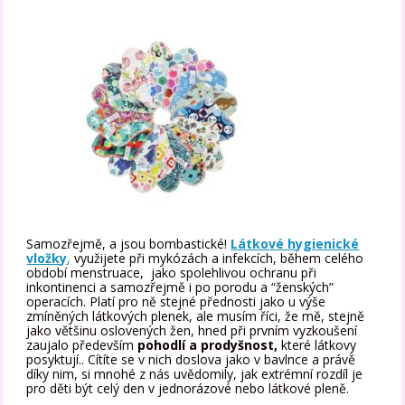
Samozřejmě, a jsou bombastické!
Látkové hygienické
vložky
,
využijete při mykózách a infekcích, během celého
období menstruace, jako spolehlivou ochranu při
inkontinenci a samozřejmě i po porodu a “ženských”
operacích. Platí pro ně stejné přednosti jako u výše
zmíněných látkových plenek, ale musím říci, že mě, stejně
jako většinu oslovených žen, hned při prvním vyzkoušení
zaujalo především
pohodlí a prodyšnost,
které látkovy
posyktují.. Cítíte se v nich doslova jako v bavlnce a právě
díky nim, si mnohé z nás uvědomily, jak extrémní rozdíl je
pro děti být celý den v jednorázové nebo látkové pleně.