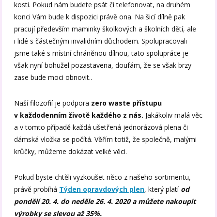
kosti. Pokud nám budete psát či telefonovat, na druhém
konci Vám bude k dispozici právě ona. Na šicí dílně pak
pracují především maminky školkových a školních dětí, ale
i lidé s částečným invalidním důchodem. Spolupracovali
jsme také s místní chráněnou dílnou, tato spolupráce je
však nyní bohužel pozastavena, doufám, že se však brzy
zase bude moci obnovit..
Naší filozofií je podpora
zero waste přístupu
v každodenním životě každého z nás.
Jakákoliv malá věc
a v tomto případě každá ušetřená jednorázová plena či
dámská vložka se počítá. Věřím totiž, že společně, malými
krůčky, můžeme dokázat velké věci.
Pokud byste chtěli vyzkoušet něco z našeho sortimentu,
právě probíhá
Týden opravdových plen
, který platí
od
pondělí 20. 4. do neděle 26. 4. 2020 a můžete nakoupit
výrobky se slevou až 35%.