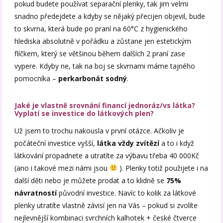
pokud budete používat separační plenky, tak jim velmi
snadno předejdete a kdyby se nějaký přecijen objevil, bude
to skvrna, která bude po praní na 60°C z hygienického
hlediska absolutně v pořádku a zůstane jen estetickým
flíčkem, který se většinou během dalších 2 praní zase
vypere. Kdyby ne, tak na boj se skvrnami máme tajného
pomocníka –
perkarbonát sodný
.
Jaké je vlastně srovnání financí jednoráz/vs látka?
Vyplatí se investice do látkových plen?
Už jsem to trochu nakousla v první otázce. Ačkoliv je
počáteční investice vyšší,
látka vždy zvítězí
a to i když
látkování propadnete a utratíte za výbavu třeba 40 000Kč
(ano i takové mezi námi jsou
). Plenky totiž použijete i na
další děti nebo je můžete prodat a to klidně se
75%
návratností
původní investice. Navíc to kolik za látkové
plenky utratíte vlastně závisí jen na Vás – pokud si zvolíte
nejlevnější kombinaci svrchních kalhotek + české čtverce