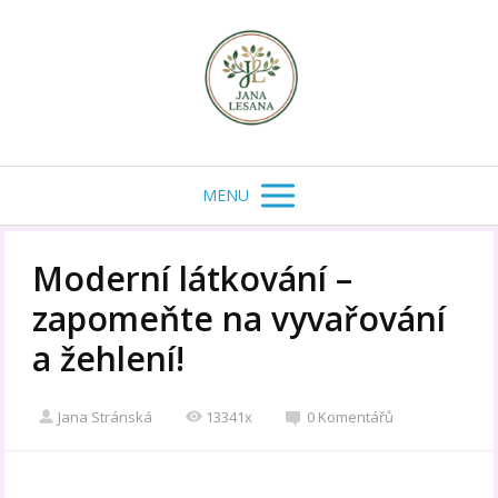
MENU
Moderní látkování –
zapomeňte na vyvařování
a žehlení!
Jana Stránská
13341x
0 Komentářů