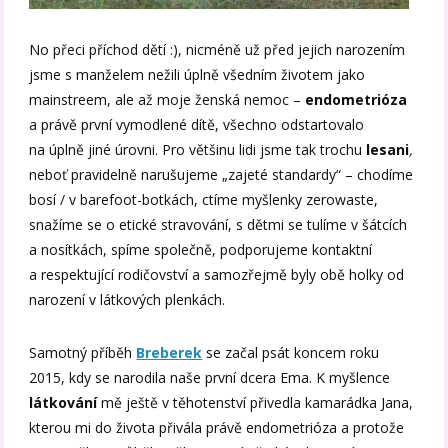
No přeci příchod dětí :), nicméně už před jejich narozením
jsme s manželem nežili úplně všedním životem jako
mainstreem, ale až moje ženská nemoc –
endometrióza
a právě první vymodlené dítě, všechno odstartovalo
na úplně jiné úrovni. Pro většinu lidi jsme tak trochu
lesani
,
neboť pravidelně narušujeme „zajeté standardy“ – chodíme
bosí / v barefoot-botkách, ctíme myšlenky zerowaste,
snažíme se o etické stravování, s dětmi se tulíme v šátcích
a nosítkách, spíme společně, podporujeme kontaktní
a respektující rodičovství a samozřejmě byly obě holky od
narození v látkových plenkách.
Samotný příběh
Breberek
se začal psát koncem roku
2015, kdy se narodila naše první dcera Ema. K myšlence
látkování
mě ještě v těhotenství přivedla kamarádka Jana,
kterou mi do života přivála právě endometrióza a protože