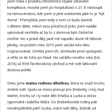
jsem měla v průběhu těhotenství nějaké zdravotní
komplikace, musela jsem po hospitalizaci v 21. tt nastoupit
na nemocenskou, kde jsem si plně uvědomila jaké to je “být
doma”. Přemýšlela jsem tedy o tom co budu vlastně
s dítkem dělat, neboť svou předchozí práci jsem nadále
vykonávat nechtěla ač by to z domova bylo částečné
možné. No a právě díky Janě mě napadlo zkusit šít látkové
plenky, na podzim roku 2015 jsem začala tuto ideu
rozpracovávat. Omrkla jsem trh, domluvila první spolupráci
a vrhla se do toho po hlavě. Na začátku nového roku (tzn.
2016) už frčel facebookový obchod a mě svět látkování
doslova pohltil.
Dnes jsme
malou rodinou dílničkou
, která se snaží trochu
změnit svět. Spolu se mnou pracuje pro Breberky i můj muž
Martin, trochu už i ty naše děti Emička a Lucka a občas
vypomahá i babička Bláža. Do Breberkovské rodiny pak
neodmyslitelně patří Zuzka, srdce naší dílny, dobrák od