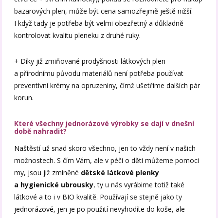
bazarových plen, může být cena samozřejmě ještě nižší.
I když tady je potřeba být velmi obezřetný a důkladně
kontrolovat kvalitu pleneku z druhé ruky.
+ Díky již zmiňované prodyšnosti látkových plen
a přírodnímu původu materiálů není potřeba používat
preventivní krémy na opruzeniny, čímž ušetříme dalších pár
korun.
Které všechny jednorázové výrobky se dají v dnešní
době nahradit?
Naštěstí už snad skoro všechno, jen to vždy není v našich
možnostech. S čím Vám, ale v péči o děti můžeme pomoci
my, jsou již zmíněné
dětské látkové plenky
a hygienické ubrousky
, ty u nás vyrábime totiž také
látkové a to i v BIO kvalitě. Používají se stejně jako ty
jednorázové, jen je po použití nevyhodíte do koše, ale