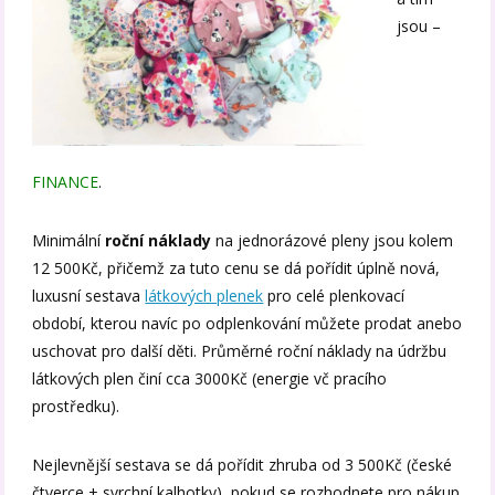
jsou –
FINANCE
.
Minimální
roční náklady
na jednorázové pleny jsou kolem
12 500Kč, přičemž za tuto cenu se dá pořídit úplně nová,
luxusní sestava
látkových plenek
pro celé plenkovací
období, kterou navíc po odplenkování můžete prodat anebo
uschovat pro další děti. Průměrné roční náklady na údržbu
látkových plen činí cca 3000Kč (energie vč pracího
prostředku).
Nejlevnější sestava se dá pořídit zhruba od 3 500Kč (české
čtverce + svrchní kalhotky), pokud se rozhodnete pro nákup