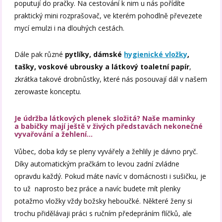
poputují do pračky. Na cestování k nim u nás pořídíte
praktický mini rozprašovač, ve kterém pohodlně převezete
mycí emulzi i na dlouhých cestách.
Dále pak různé
pytlíky, dámské
hygienické vložky
,
tašky, voskové ubrousky a látkový toaletní papír
,
zkrátka takové drobnůstky, které nás posouvají dál v našem
zerowaste konceptu.
Je údržba látkových plenek složitá? Naše maminky
a babičky mají ještě v živých představách nekonečné
vyvařování a žehlení…
Vůbec, doba kdy se pleny vyvářely a žehlily je dávno pryč.
Díky automatickým pračkám to levou zadní zvládne
opravdu každý. Pokud máte navíc v domácnosti i sušičku, je
to už naprosto bez práce a navíc budete mít plenky
potažmo vložky vždy božsky heboučké. Některé ženy si
trochu přidělávaji práci s ručním předepráním flíčků, ale