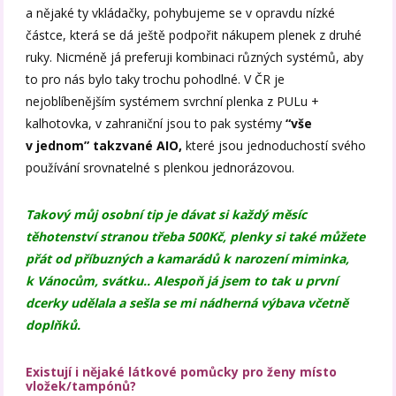
a nějaké ty vkládačky, pohybujeme se v opravdu nízké
částce, která se dá ještě podpořit nákupem plenek z druhé
ruky. Nicméně já preferuji kombinaci různých systémů, aby
to pro nás bylo taky trochu pohodlné. V ČR je
nejoblíbenějším systémem svrchní plenka z PULu +
kalhotovka, v zahraniční jsou to pak systémy
“vše
v jednom” takzvané AIO,
které jsou jednoduchostí svého
používání srovnatelné s plenkou jednorázovou.
Takový můj osobní tip je dávat si každý měsíc
těhotenství stranou třeba 500Kč, plenky si také můžete
přát od příbuzných a kamarádů k narození miminka,
k Vánocům, svátku.. Alespoň já jsem to tak u první
dcerky udělala a sešla se mi nádherná výbava včetně
doplňků.
Existují i nějaké látkové pomůcky pro ženy místo
vložek/tampónů?