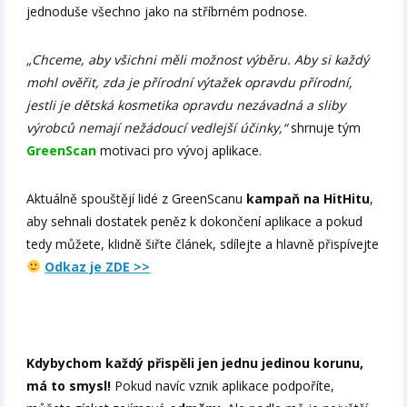
jednoduše všechno jako na stříbrném podnose.
„Chceme, aby všichni měli možnost výběru. Aby si každý
mohl ověřit, zda je přírodní výtažek opravdu přírodní,
jestli je dětská kosmetika opravdu nezávadná a sliby
výrobců nemají nežádoucí vedlejší účinky,“
shrnuje tým
GreenScan
motivaci pro vývoj aplikace.
Aktuálně spouštějí lidé z GreenScanu
kampaň na HitHitu
,
aby sehnali dostatek peněz k dokončení aplikace a pokud
tedy můžete, klidně šiřte článek, sdílejte a hlavně přispívejte
Odkaz je ZDE >>
Kdybychom každý přispěli jen jednu jedinou korunu,
má to smysl!
Pokud navíc vznik aplikace podpoříte,