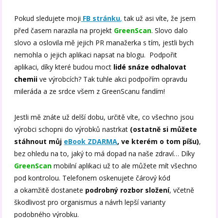
Pokud sledujete moji
FB stránku
,
tak už asi víte, že jsem
před časem narazila na projekt
GreenScan
. Slovo dalo
slovo a oslovila mě jejich PR manažerka s tím, jestli bych
nemohla o jejich aplikaci napsat na blogu. Podpořit
aplikaci, díky které budou moct
lidé snáze odhalovat
chemii
ve výrobcích? Tak tuhle akci podpořím opravdu
mileráda a ze srdce všem z GreenScanu fandím!
Jestli mě znáte už delší dobu, určitě víte, co všechno jsou
výrobci schopni do výrobků nastrkat
(ostatně si můžete
stáhnout můj
eBook ZDARMA
, ve kterém o tom píšu)
,
bez ohledu na to, jaký to má dopad na naše zdraví… Díky
GreenScan
mobilní aplikaci už to ale můžete mít všechno
pod kontrolou. Telefonem oskenujete čárový kód
a okamžitě dostanete
podrobný rozbor složení
, včetně
škodlivost pro organismus a návrh lepší varianty
podobného výrobku.