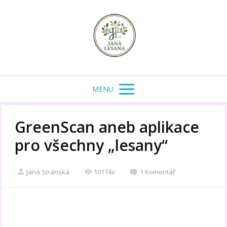
MENU
GreenScan aneb aplikace
pro všechny „lesany“
Jana Stránská
10174x
1 Komentář