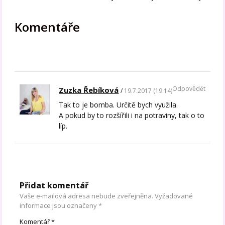
Komentáře
Odpovědět
Zuzka Řebíková
19.7.2017 (19:14)
Tak to je bomba. Určitě bych využila.
A pokud by to rozšířili i na potraviny, tak o to
líp.
Přidat komentář
Vaše e-mailová adresa nebude zveřejněna.
Vyžadované
informace jsou označeny
*
Komentář
*