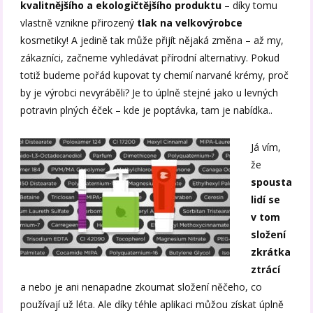
kvalitnějšího a ekologičtějšího produktu
– díky tomu
vlastně vznikne přirozený
tlak na velkovýrobce
kosmetiky! A jedině tak může přijít nějaká změna – až my,
zákazníci, začneme vyhledávat přírodní alternativy. Pokud
totiž budeme pořád kupovat ty chemií narvané krémy, proč
by je výrobci nevyráběli? Je to úplně stejné jako u levných
potravin plných éček – kde je poptávka, tam je nabídka..
Já vím,
že
spousta
lidí se
v tom
složení
zkrátka
ztrácí
a nebo je ani nenapadne zkoumat složení něčeho, co
používají už léta. Ale díky téhle aplikaci můžou získat úplně