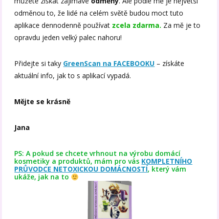
můžete získat zajímavé
odměny
. Ale podle mě je největší
odměnou to, že lidé na celém světě budou moct tuto
aplikace dennodenně používat
zcela zdarma.
Za mě je to
opravdu jeden velký palec nahoru!
Přidejte si taky
GreenScan na FACEBOOKU
– získáte
aktuální info, jak to s aplikací vypadá.
Mějte se krásně
Jana
PS: A pokud se chcete vrhnout na výrobu domácí
kosmetiky a produktů, mám pro vás
KOMPLETNÍHO
PRŮVODCE NETOXICKOU DOMÁCNOSTÍ
, který vám
ukáže, jak na to