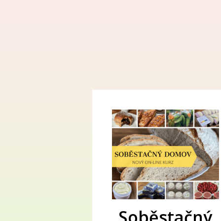
Soběstačný