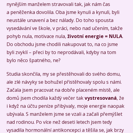
nynějším manželem stravovali tak, jak nám čas
a peněženka dovolila. Oba jsme kynuli a kynuli, byli
neustále unavení a bez nálady. Do toho spousta
vysedávání ve škole, v práci, nebo nad učením, takže
pohyb nula, motivace nula,
životní energie = NULA
.
Do obchodu jsme chodili nakupovat to, na co jsme
byli zvyklí – přeci by to neprodávali, kdyby na tom
bylo něco špatného, ne?
Studia skončila, my se přestěhovali do svého domu,
ale zlé návyky se bohužel přistěhovaly spolu s námi.
Začala jsem pracovat na dobře placeném místě, ale
domů jsem chodila každý večer tak
vystresovaná
, že
i když na účtu peníze přibývaly, moje energie naopak
ubývala. S manželem jsme se vzali a začali přemýšlet
nad rodinou. Po více než deseti letech jsem tedy
vysadila hormonální antikoncepci a těšila se, jak brzy