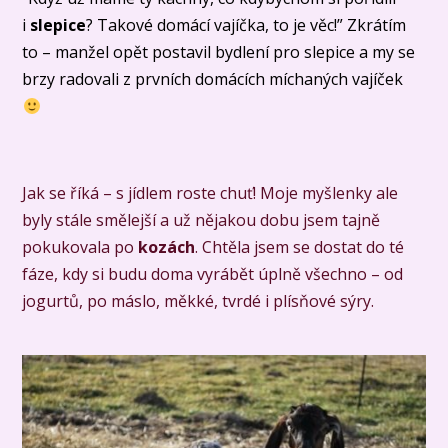
i
slepice
? Takové domácí vajíčka, to je věc!” Zkrátím
to – manžel opět postavil bydlení pro slepice a my se
brzy radovali z prvních domácích míchaných vajíček
Jak se říká – s jídlem roste chuť! Moje myšlenky ale
byly stále smělejší a už nějakou dobu jsem tajně
pokukovala po
kozách
. Chtěla jsem se dostat do té
fáze, kdy si budu doma vyrábět úplně všechno – od
jogurtů, po máslo, měkké, tvrdé i plísňové sýry.