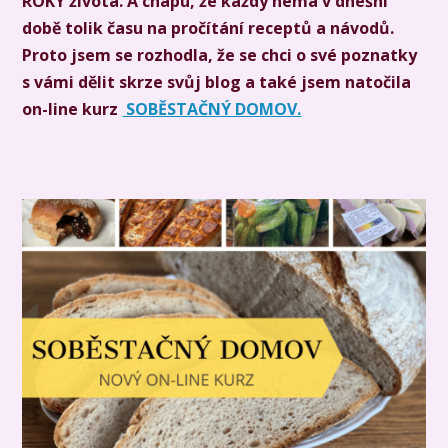
ROKY života. A chápu, že každý nemá v dnešní
době tolik času na pročítání receptů a návodů.
Proto jsem se rozhodla, že se chci o své poznatky
s vámi dělit skrze svůj blog a také jsem natočila
on-line kurz
SOBĚSTAČNÝ DOMOV.