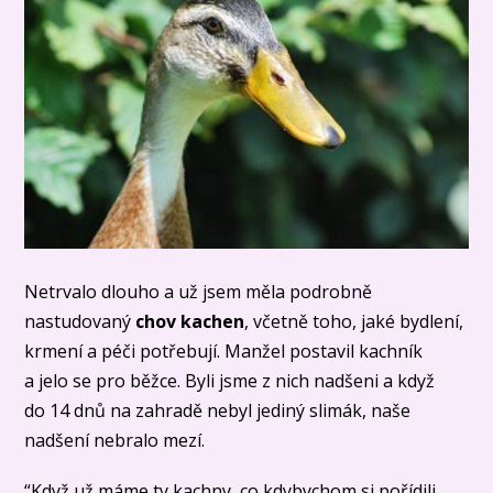
Netrvalo dlouho a už jsem měla podrobně
nastudovaný
chov kachen
, včetně toho, jaké bydlení,
krmení a péči potřebují. Manžel postavil kachník
a jelo se pro běžce. Byli jsme z nich nadšeni a když
do 14 dnů na zahradě nebyl jediný slimák, naše
nadšení nebralo mezí.
“Když už máme ty kachny, co kdybychom si pořídili