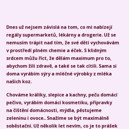
Dnes už nejsem závislá na tom, co mi nabízejí
regály supermarketů, lékárny a drogerie. Už se
nemusím trápit nad tím, že své děti vychovávám
v prostředí plném chemie a éček. S klidným
srdcem můžu říct, že dělám maximum pro to,
abychom žili zdravě, a také se tak cítili. Sama si
doma vyrábím sýry a mléčné výrobky z mléka
našich koz.
Chováme králíky, slepice a kachny, peču domácí
pečivo, vyrábím domácí kosmetiku, přípravky
na čištění domácnosti, mýdla, pěstujeme
zeleninu i ovoce.. Snažíme se být maximálně
soběstační. Už několik let nevím, co je to prášek