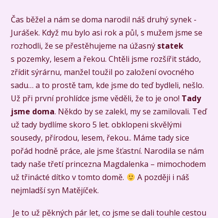
Čas běžel a nám se doma narodil náš druhý synek -
Jurášek. Když mu bylo asi rok a půl, s mužem jsme se
rozhodli, že se přestěhujeme na úžasný
statek
s pozemky, lesem a řekou. Chtěli jsme rozšířit stádo,
zřídit sýrárnu, manžel toužil po založení ovocného
sadu… a to prostě tam, kde jsme do teď bydleli, nešlo.
Už při první prohlídce jsme věděli, že to je ono!
Tady
jsme doma
. Někdo by se zalekl, my se zamilovali. Teď
už tady bydlíme skoro 5 let. obklopeni skvělými
sousedy, přírodou, lesem, řekou.. Máme tady sice
pořád hodně práce, ale jsme šťastní. Narodila se nám
tady naše třetí princezna Magdalenka – mimochodem
už třinácté dítko v tomto domě.
A později i náš
nejmladší syn Matějíček.
Je to už pěkných pár let, co jsme se dali touhle cestou