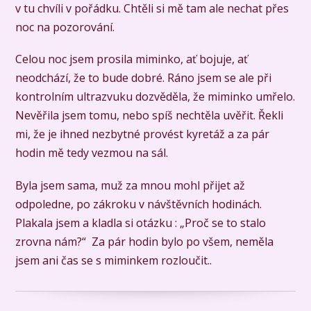
v tu chvíli v pořádku. Chtěli si mě tam ale nechat přes
noc na pozorování.
Celou noc jsem prosila miminko, ať bojuje, ať
neodchází, že to bude dobré. Ráno jsem se ale při
kontrolním ultrazvuku dozvěděla, že miminko umřelo.
Nevěřila jsem tomu, nebo spíš nechtěla uvěřit. Řekli
mi, že je ihned nezbytné provést kyretáž a za pár
hodin mě tedy vezmou na sál.
Byla jsem sama, muž za mnou mohl přijet až
odpoledne, po zákroku v návštěvních hodinách.
Plakala jsem a kladla si otázku : „Proč se to stalo
zrovna nám?“ Za pár hodin bylo po všem, neměla
jsem ani čas se s miminkem rozloučit..