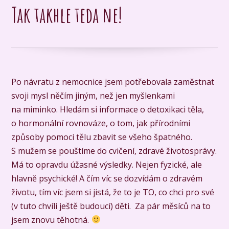
Tak takhle teda ne!
Po návratu z nemocnice jsem potřebovala zaměstnat
svoji mysl něčím jiným, než jen myšlenkami
na miminko. Hledám si informace o detoxikaci těla,
o hormonální rovnováze, o tom, jak přírodními
způsoby pomoci tělu zbavit se všeho špatného.
S mužem se pouštíme do cvičení, zdravé životosprávy.
Má to opravdu úžasné výsledky. Nejen fyzické, ale
hlavně psychické! A čím víc se dozvídám o zdravém
životu, tím víc jsem si jistá, že to je TO, co chci pro své
(v tuto chvíli ještě budoucí) děti. Za pár měsíců na to
jsem znovu těhotná.