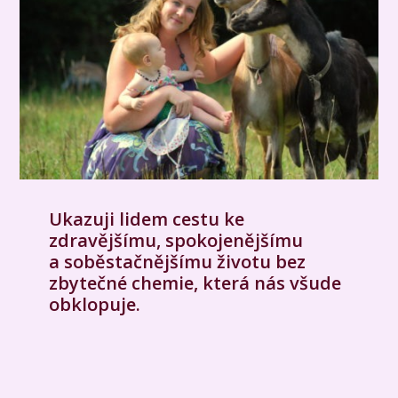
Ukazuji lidem cestu ke
zdravějšímu, spokojenějšímu
a soběstačnějšímu životu bez
zbytečné chemie, která nás všude
obklopuje.