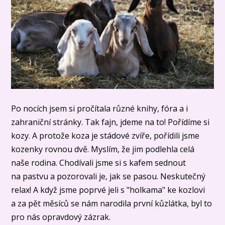
Po nocích jsem si pročítala různé knihy, fóra a i
zahraniční stránky. Tak fajn, jdeme na to! Pořídíme si
kozy. A protože koza je stádové zvíře, pořídili jsme
kozenky rovnou dvě. Myslím, že jim podlehla celá
naše rodina. Chodívali jsme si s kafem sednout
na pastvu a pozorovali je, jak se pasou. Neskutečný
relax! A když jsme poprvé jeli s "holkama" ke kozlovi
a za pět měsíců se nám narodila první kůzlátka, byl to
pro nás opravdový zázrak.