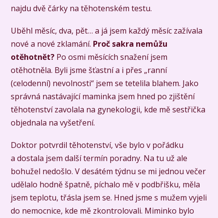
najdu dvě čárky na těhotenském testu.
Uběhl měsíc, dva, pět… a já jsem každý měsíc zažívala
nové a nové zklamání.
Proč sakra nemůžu
otěhotnět?
Po osmi měsících snažení jsem
otěhotněla. Byli jsme šťastní a i přes „ranní
(celodenní) nevolnosti“ jsem se tetelila blahem. Jako
správná nastávající maminka jsem hned po zjištění
těhotenství zavolala na gynekologii, kde mě sestřička
objednala na vyšetření.
Doktor potvrdil těhotenství, vše bylo v pořádku
a dostala jsem další termín poradny. Na tu už ale
bohužel nedošlo. V desátém týdnu se mi jednou večer
udělalo hodně špatně, píchalo mě v podbřišku, měla
jsem teplotu, třásla jsem se. Hned jsme s mužem vyjeli
do nemocnice, kde mě zkontrolovali. Miminko bylo