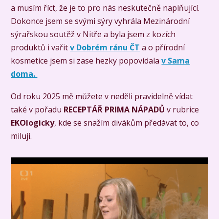
a musím říct, že je to pro nás neskutečně naplňující.
Dokonce jsem se svými sýry vyhrála Mezinárodní
sýrařskou soutěž v Nitře a byla jsem z kozích
produktů i vařit
v Dobrém ránu ČT
a o přírodní
kosmetice jsem si zase hezky popovídala
v Sama
doma.
Od roku 2025 mě můžete v neděli pravidelně vídat
také v pořadu
RECEPTÁŘ PRIMA NÁPADŮ
v rubrice
EKOlogicky
, kde se snažím divákům předávat to, co
miluji.