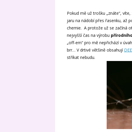
Pokud mě už trošku „znáte“, víte
jaru na nádobí přes řasenku, až 
chemie. A protože už se začíná o
nejvyšší čas na výrobu
přírodníh
„off-em“ pro mě nepřichází v úvahu
brr… V drtivé většině obsahují
DEE
stříkat nebudu.