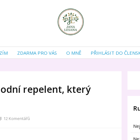
ZÍM
ZDARMA PRO VÁS
O MNĚ
PŘIHLÁSIT DO ČLENS
odní repelent, který
R
12 Komentářů
Nej
Ne