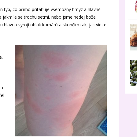
en typ, co přímo přitahuje všemožný hmyz a hlavně
 jakmile se trochu setmí, nebo jsme nedej bože
 hlavou vyrojí oblak komárů a skončím tak, jak vidíte
e.
mu
žel