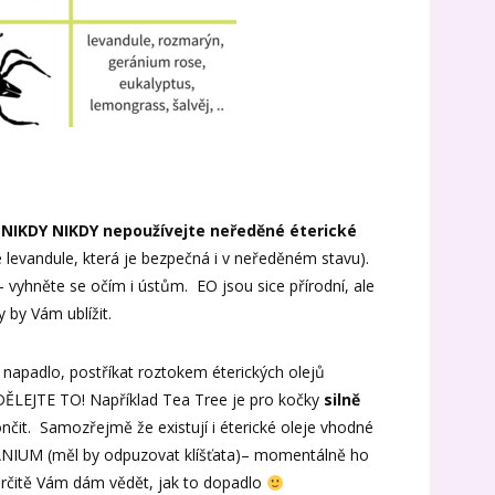
 NIKDY NIKDY nepoužívejte neředěné éterické
 levandule, která je bezpečná i v neředěném stavu).
– vyhněte se očím i ústům. EO jsou sice přírodní, ale
 by Vám ublížit.
napadlo, postříkat roztokem éterických olejů
ĚLEJTE TO! Například Tea Tree je pro kočky
silně
čit. Samozřejmě že existují i éterické oleje vhodné
ANIUM (měl by odpuzovat klíšťata)– momentálně ho
Určitě Vám dám vědět, jak to dopadlo