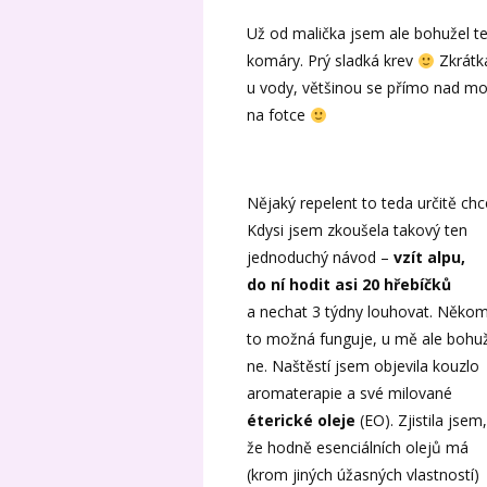
Už od malička jsem ale bohužel t
komáry. Prý sladká krev
Zkrátka
u vody, většinou se přímo nad mou
na fotce
Nějaký repelent to teda určitě chc
Kdysi jsem zkoušela takový ten
jednoduchý návod –
vzít alpu,
do ní hodit asi 20 hřebíčků
a nechat 3 týdny louhovat. Něko
to možná funguje, u mě ale bohu
ne. Naštěstí jsem objevila kouzlo
aromaterapie a své milované
éterické oleje
(EO). Zjistila jsem,
že hodně esenciálních olejů má
(krom jiných úžasných vlastností)