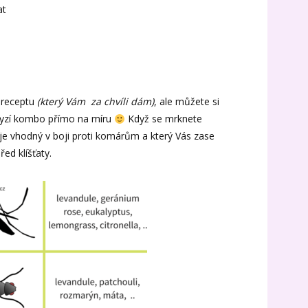
at
 receptu
(který Vám za chvíli dám)
, ale můžete si
hmyzí kombo přímo na míru
Když se mrknete
EO je vhodný v boji proti komárům a který Vás zase
ed klíšťaty.