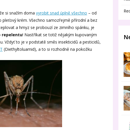
Re
, že si snažím doma
vyrobit snad úplně všechno
– od
po pleťový krém. Všechno samozřejmě přírodní a bez
teplovat a hmyz se probouzí ze zimního spánku, je
o repelentu
! Nastříkat se totiž nějakým kupovaným
Ne
. Vždyť to je v podstatě směs insekticidů a pesticidů,
T
(Diethyltoluamid), a to si rozhodně na pokožku