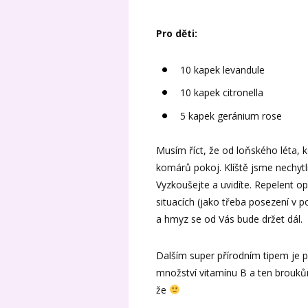
Pro děti:
10 kapek levandule
10 kapek citronella
5 kapek geránium rose
Musím říct, že od loňského léta, 
komárů pokoj. Klíště jsme nechytli 
Vyzkoušejte a uvidíte. Repelent o
situacích (jako třeba posezení v 
a hmyz se od Vás bude držet dál.
Dalším super přírodním tipem je p
množství vitamínu B a ten broukům
že