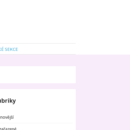
KÉ SEKCE
ubriky
novější
zařazené