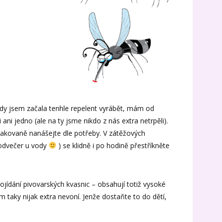
kdy jsem začala tenhle repelent vyrábět, mám od
ani jedno (ale na ty jsme nikdo z nás extra netrpěli).
pakovaně nanášejte dle potřeby. V zátěžových
podvečer u vody
) se klidně i po hodině přestříkněte
ojídání pivovarských kvasnic – obsahují totiž vysoké
 taky nijak extra nevoní. Jenže dostaňte to do dětí,