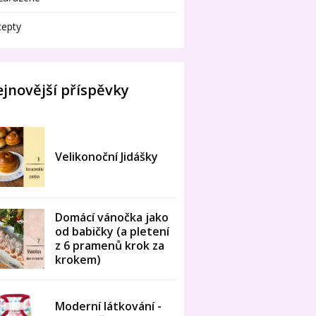
cepty
jnovější příspěvky
Velikonoční Jidášky
Domácí vánočka jako
od babičky (a pletení
z 6 pramenů krok za
krokem)
Moderní látkování -