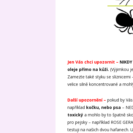
Jen Vás chci upozornit –
NIKDY
oleje přímo na kůži.
(Výjimkou je
Zamezte také styku se sliznicemi 
velice silně koncentrované a mohly
Další upozornění –
pokud by Vás 
například
kočku, nebo psa
– NED
toxický
a mohlo by to špatně skon
pro pejsky – například ROSE GER
testuji na našich dvou hafanech. 