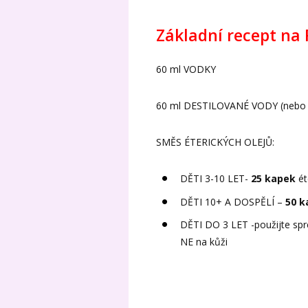
Základní recept na
60 ml VODKY
60 ml DESTILOVANÉ V
SMĚS ÉTERICKÝCH OLEJŮ:
DĚTI 3-10 LET-
25 kapek
ét
DĚTI 10+ A DOSPĚLÍ –
50 k
DĚTI DO 3 LET -použijte sp
NE na kůži