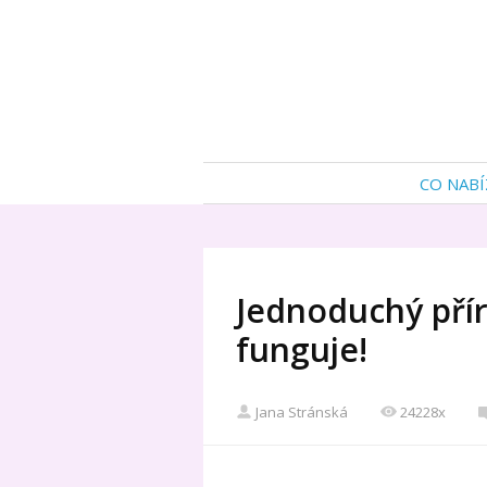
CO NABÍ
Jednoduchý přír
funguje!
Jana Stránská
24228x