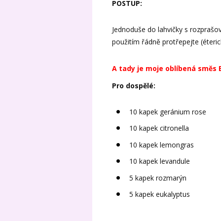
POSTUP:
Jednoduše do lahvičky s rozpraš
použitím řádně protřepejte (éteric
A tady je moje oblíbená směs 
Pro dospělé:
10 kapek geránium rose
10 kapek citronella
10 kapek lemongras
10 kapek levandule
5 kapek rozmarýn
5 kapek eukalyptus