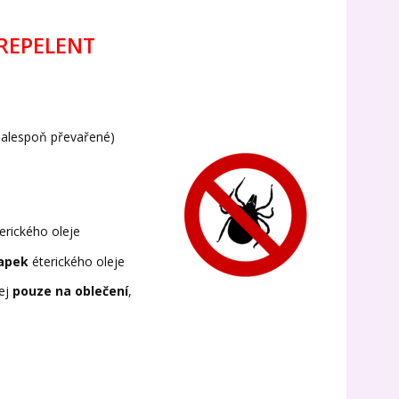
 REPELENT
ODY (nebo alespoň převařené)
erického oleje
apek
éterického oleje
rej
pouze na oblečení
,