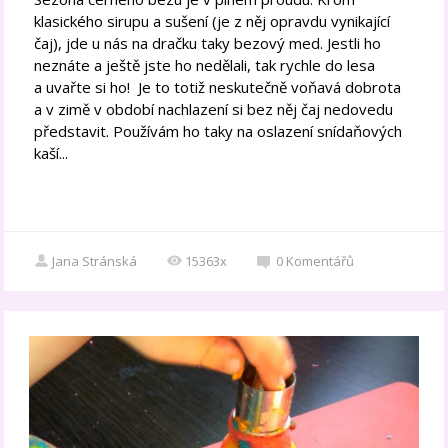
klasického sirupu a sušení (je z něj opravdu vynikající
čaj), jde u nás na dračku taky bezový med. Jestli ho
neznáte a ještě jste ho nedělali, tak rychle do lesa
a uvařte si ho! Je to totiž neskutečně voňavá dobrota
a v zimě v období nachlazení si bez něj čaj nedovedu
představit. Používám ho taky na oslazení snídaňových
kaší...
Jana Stránská
15363x
0
Komentářů