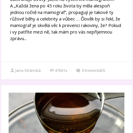
A „Každá žena po 45 roku života by měla alespoň
jednou ročně na mamograf“, propagují je takové ty
růžové běhy a celebrity a vůbec … Člověk by si řekl, že
mamograf je skvělá věc k prevenci rakoviny, že? Pokud
i vy patříte mezi ně, tak mám pro vás nepříjemnou
zprávu...
Jana Stránská
47601x
0
Komentářů