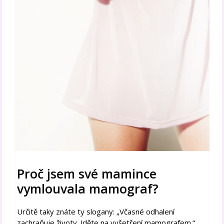
Proč jsem své mamince
vymlouvala mamograf?
Určitě taky znáte ty slogany: „Včasné odhalení
zachraňuje životy. Jděte na vyšetření mamografem.“