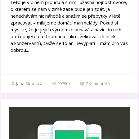
Léto je v plném proudu a s ním i úžasná hojnost ovoce,
o kterém se nám v zimě zase bude jen zdát. Já
nenechávám nic náhodě a snažím se přebytky v létě
zpracovat – milujeme domácí marmelády! Pokud si
myslíte, že je jejich výroba zdlouhavá a navíc do nich
potřebujete dát hromadu cukru, želírovacích éček
a konzervantů, takže se to ani nevyplatí – mám pro vás
dobrou...
Jana Stránská
99790x
7
Komentářů