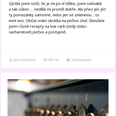
Zjistila jsem totiž, že je mi po ní těžko, jsem nafouklá
a tak vůbec … nedělá mi prostě dobře. Ale přeci jen jíst
ty pomazánky samotné, nebo jen se zeleninou… to
není ono. Občas mám zkrátka na pečivo chuť. Zkoušela
jsem různé recepty na low carb (tedy nízko-
sacharidové) pečivo a postupně...
Jana Stránská
18171x
2
Komentáře