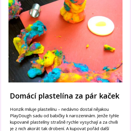
Domácí plastelína za pár kaček
Honzík miluje plastelínu – nedávno dostal nějakou
PlayDough sadu od babičky k narozeninám. Jenže tyhle
kupované plastelíny strašně rychle vysychají a za chvíli
je z nich akorát tak drobení. A kupovat pořád další