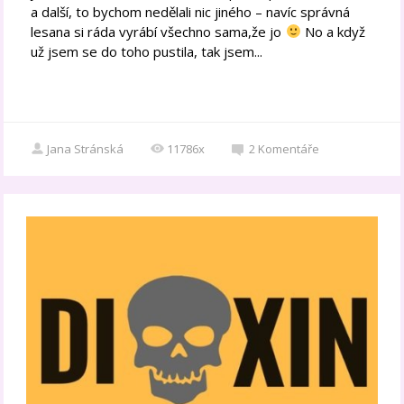
a další, to bychom nedělali nic jiného – navíc správná
lesana si ráda vyrábí všechno sama,že jo
No a když
už jsem se do toho pustila, tak jsem...
Jana Stránská
11786x
2
Komentáře