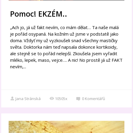
Pomoc! EKZÉM..
„Ach jo, já už fakt nevím, co mám dělat… Ta naše malá
je pořád osypaná. Na kožním už jsme v podstatě jako
doma. Vždyť my už vyzkoušeli snad všechny mastičky
světa. Doktorka nám teď napsala dokonce kortikoidy,
ale stejně se to pořád nelepší. Zkoušela jsem vyřadit
mléko, lepek, maso, vejce…. A nic! No prostě já už FAKT
nevím,...
Jana Stránská
10505x
0
Komentářů