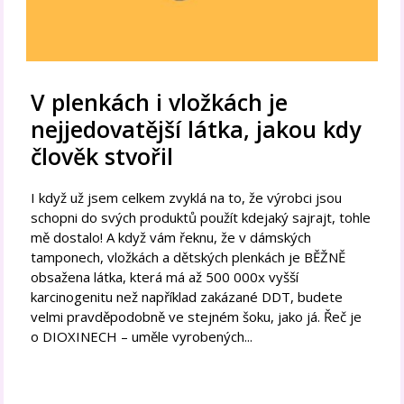
V plenkách i vložkách je
nejjedovatější látka, jakou kdy
člověk stvořil
I když už jsem celkem zvyklá na to, že výrobci jsou
schopni do svých produktů použít kdejaký sajrajt, tohle
mě dostalo! A když vám řeknu, že v dámských
tamponech, vložkách a dětských plenkách je BĚŽNĚ
obsažena látka, která má až 500 000x vyšší
karcinogenitu než například zakázané DDT, budete
velmi pravděpodobně ve stejném šoku, jako já. Řeč je
o DIOXINECH – uměle vyrobených...