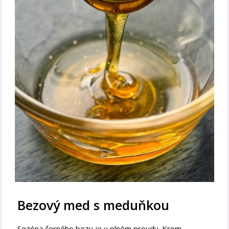
Bezový med s meduňkou
Sezóna černého bezu je v plném proudu. Krom