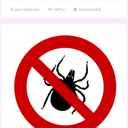
Jana Stránská
19975x
0
Komentářů