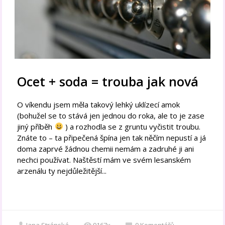
Ocet + soda = trouba jak nová
O víkendu jsem měla takový lehký uklízecí amok
(bohužel se to stává jen jednou do roka, ale to je zase
jiný příběh
) a rozhodla se z gruntu vyčistit troubu.
Znáte to – ta připečená špína jen tak něčím nepustí a já
doma zaprvé žádnou chemii nemám a zadruhé ji ani
nechci používat. Naštěstí mám ve svém lesanském
arzenálu ty nejdůležitější...
Jana Stránská
9167x
0
Komentářů