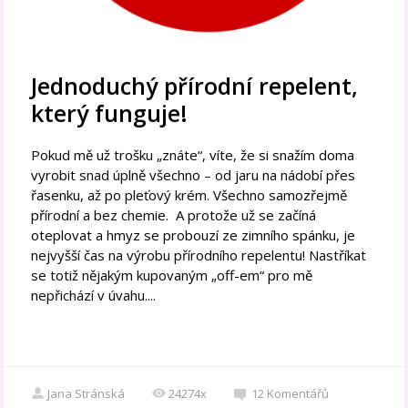
Jednoduchý přírodní repelent,
který funguje!
Pokud mě už trošku „znáte“, víte, že si snažím doma
vyrobit snad úplně všechno – od jaru na nádobí přes
řasenku, až po pleťový krém. Všechno samozřejmě
přírodní a bez chemie. A protože už se začíná
oteplovat a hmyz se probouzí ze zimního spánku, je
nejvyšší čas na výrobu přírodního repelentu! Nastříkat
se totiž nějakým kupovaným „off-em“ pro mě
nepřichází v úvahu....
Jana Stránská
24274x
12
Komentářů