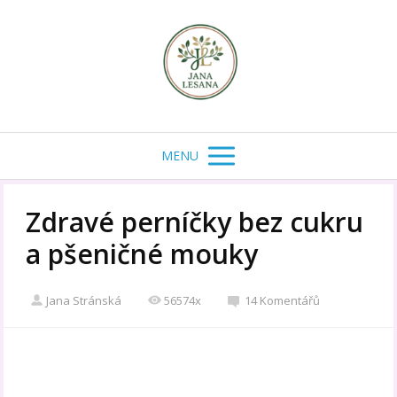
MENU
Zdravé perníčky bez cukru
a pšeničné mouky
Jana Stránská
56574x
14 Komentářů