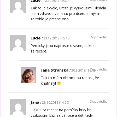
Lucie
12.12.2017 (20:24)
Tak to je skvele, urcite je vyzkousim. Hledala
jsem zdravou variantu pro dceru a myslim,
ze tohle je presne ono.
Odpovědět
Lucie
23.12.2017 (15:18)
Pernicky jsou naproste uzasne, dekuji
za recept.
Odpovědět
Jana Stránská
30.8.2018 (10:48)
Tak to mám ohromnou radost, že
chutnaly!
Odpovědět
Jana
28.10.2018 (14:59)
Děkuji za recept na perníčky brzy ho
vyzkouším blíží se vánoce a děti tedy