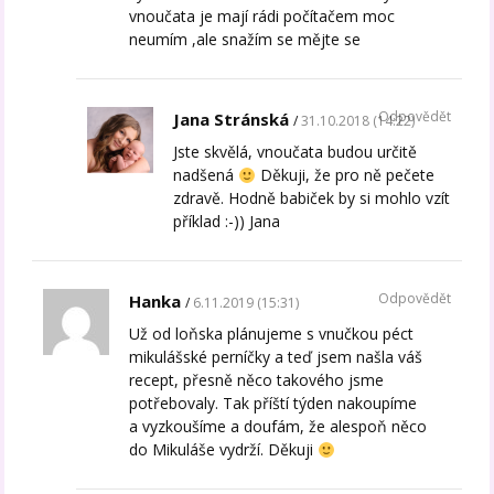
vnoučata je mají rádi počítačem moc
neumím ,ale snažím se mějte se
Odpovědět
Jana Stránská
31.10.2018 (14:22)
Jste skvělá, vnoučata budou určitě
nadšená
Děkuji, že pro ně pečete
zdravě. Hodně babiček by si mohlo vzít
příklad :-)) Jana
Odpovědět
Hanka
6.11.2019 (15:31)
Už od loňska plánujeme s vnučkou péct
mikulášské perníčky a teď jsem našla váš
recept, přesně něco takového jsme
potřebovaly. Tak příští týden nakoupíme
a vyzkoušíme a doufám, že alespoň něco
do Mikuláše vydrží. Děkuji