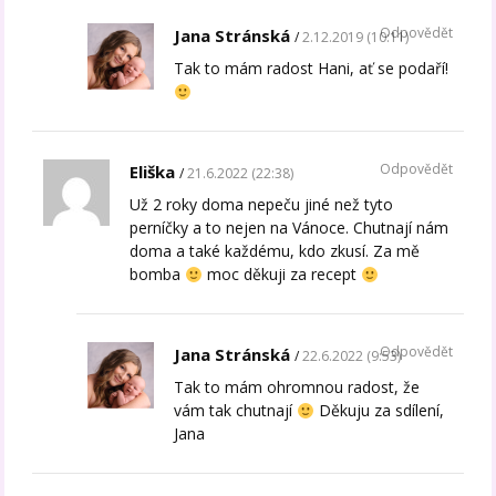
Odpovědět
Jana Stránská
2.12.2019 (10:11)
Tak to mám radost Hani, ať se podaří!
Odpovědět
Eliška
21.6.2022 (22:38)
Už 2 roky doma nepeču jiné než tyto
perníčky a to nejen na Vánoce. Chutnají nám
doma a také každému, kdo zkusí. Za mě
bomba
moc děkuji za recept
Odpovědět
Jana Stránská
22.6.2022 (9:53)
Tak to mám ohromnou radost, že
vám tak chutnají
Děkuju za sdílení,
Jana