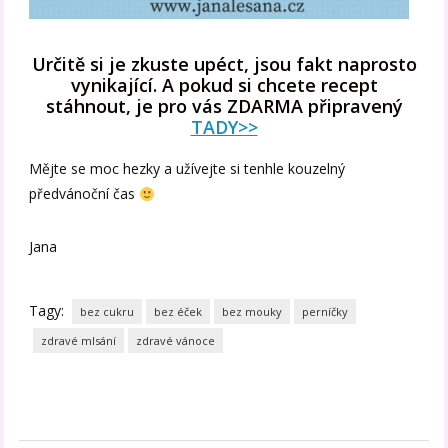
Určitě si je zkuste upéct, jsou fakt naprosto
vynikající. A pokud si chcete recept
stáhnout, je pro vás ZDARMA připravený
TADY>>
Mějte se moc hezky a užívejte si tenhle kouzelný
předvánoční čas
Jana
Tagy:
bez cukru
bez éček
bez mouky
perníčky
zdravé mlsání
zdravé vánoce