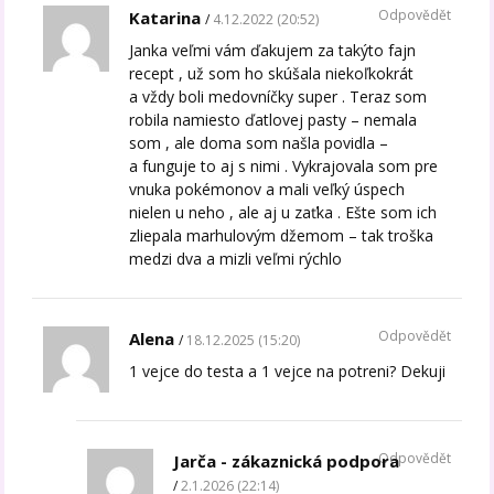
Odpovědět
Katarina
4.12.2022 (20:52)
Janka veľmi vám ďakujem za takýto fajn
recept , už som ho skúšala niekoľkokrát
a vždy boli medovníčky super . Teraz som
robila namiesto ďatlovej pasty – nemala
som , ale doma som našla povidla –
a funguje to aj s nimi . Vykrajovala som pre
vnuka pokémonov a mali veľký úspech
nielen u neho , ale aj u zaťka . Ešte som ich
zliepala marhulovým džemom – tak troška
medzi dva a mizli veľmi rýchlo
Odpovědět
Alena
18.12.2025 (15:20)
1 vejce do testa a 1 vejce na potreni? Dekuji
Odpovědět
Jarča - zákaznická podpora
2.1.2026 (22:14)