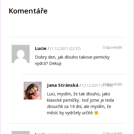
Komentáře
Odpovědět
Lucie
11.12.2017 (22:37)
Dobry den, jak dlouho takove pernicky
vydrzi? Dekuji
Odpovědět
Jana Stránská
12.12.2017 (17:03)
Luci, myslím, že tak dlouho, jako
klasické perníčky.. teď jsme je teda
zbouchli za 14 dní, ale myslím, že
měsíc by vydržely určitě
Odpovědět