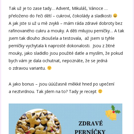
Tak už je to zase tady… Advent, Mikuláš, Vánoce …
přeloženo do řeči dětí – cukroví, čokolády a sladkosti
A jak jste si už u mě zvykli – mám ráda zdravé dobroty bez
rafinovaného cukru a mouky. A děti milujou perníčky… A tak
jsem tak dlouho zkoušela a testovala, až jsem si tyhle
perníčky vychytala k naprosté dokonalosti. Jsou z žitné
mouky, jako sladidlo jsou použité datle a myslím, že pokud
bych vám je dala ochutnat, nepoznáte, že se jedná
o zdravou variantu.
A jako bonus – jsou úúúžasně měkké hned po upečení
a neztvrdnou. Tak jdem na to? Tady je recept