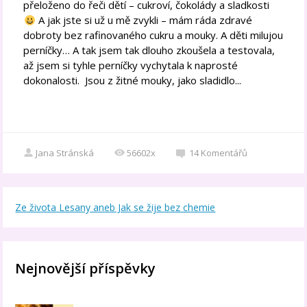
přeloženo do řeči dětí – cukroví, čokolády a sladkosti
A jak jste si už u mě zvykli – mám ráda zdravé
dobroty bez rafinovaného cukru a mouky. A děti milujou
perníčky… A tak jsem tak dlouho zkoušela a testovala,
až jsem si tyhle perníčky vychytala k naprosté
dokonalosti. Jsou z žitné mouky, jako sladidlo...
Jana Stránská
56602x
14
Komentářů
Ze života Lesany aneb Jak se žije bez chemie
Nejnovější příspěvky