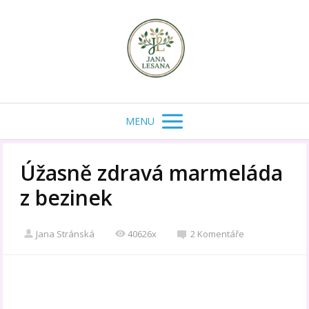
MENU
Úžasně zdravá marmeláda
z bezinek
Jana Stránská
40626x
2 Komentáře