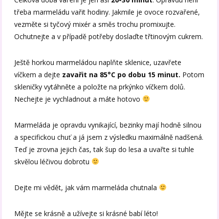
třeba marmeládu vařit hodiny. Jakmile je ovoce rozvařené,
vezměte si tyčový mixér a směs trochu promixujte.
Ochutnejte a v případě potřeby doslaďte třtinovým cukrem.
Ještě horkou marmeládou naplňte sklenice, uzavřete
víčkem a dejte
zavařit na 85°C po dobu 15 minut.
Potom
skleničky vytáhněte a položte na prkýnko víčkem dolů.
Nechejte je vychladnout a máte hotovo
Marmeláda je opravdu vynikající, bezinky mají hodně silnou
a specifickou chuť a já jsem z výsledku maximálně nadšená.
Teď je zrovna jejich čas, tak šup do lesa a uvařte si tuhle
skvělou léčivou dobrotu
Dejte mi vědět, jak vám marmeláda chutnala
Mějte se krásně a užívejte si krásné babí léto!