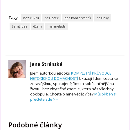
Tagy:
bez cukru
bez éček
bez konzervantů
bezinky
černý bez
džem
marmeláda
Jana Stránská
Jsem autorkou eBooku
KOMPLETNÍ PRŮVODCE
NETOXICKOU DOMÁCNOSTÍ
Ukazuji lidem cestu ke
zdravějšímu, spokojenějšímu a soběstačnějšímu
životu, bez zbytečné chemie, která nás všechny
obklopuje. Chcete o mně vědět více?
Můj příběh si
přečtěte zde >>
Podobné články