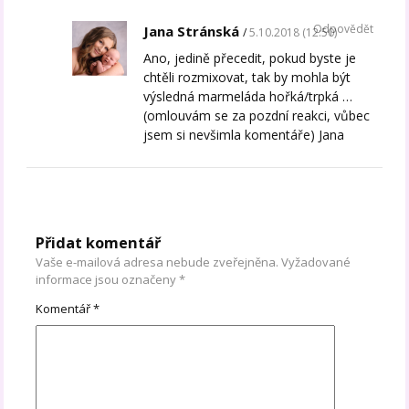
Odpovědět
Jana Stránská
5.10.2018 (12:50)
Ano, jedině přecedit, pokud byste je
chtěli rozmixovat, tak by mohla být
výsledná marmeláda hořká/trpká …
(omlouvám se za pozdní reakci, vůbec
jsem si nevšimla komentáře) Jana
Přidat komentář
Vaše e-mailová adresa nebude zveřejněna.
Vyžadované
informace jsou označeny
*
Komentář
*