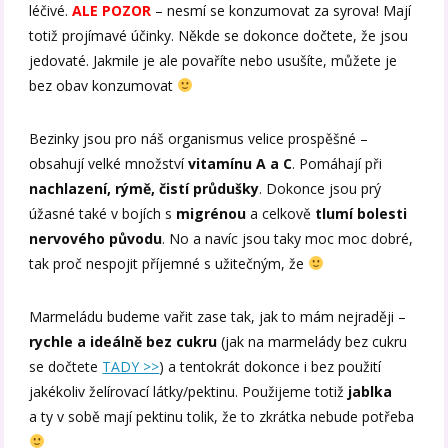
léčivé.
ALE POZOR
– nesmí se konzumovat za syrova! Mají
totiž projímavé účinky. Někde se dokonce dočtete, že jsou
jedovaté. Jakmile je ale povaříte nebo usušíte, můžete je
bez obav konzumovat
Bezinky jsou pro náš organismus velice prospěšné –
obsahují velké množství
vitamínu A a C
. Pomáhají při
nachlazení, rýmě, čistí průdušky
. Dokonce jsou prý
úžasné také v bojích s
migrénou
a celkově
tlumí bolesti
nervového původu
. No a navíc jsou taky moc moc dobré,
tak proč nespojit příjemné s užitečným, že
Marmeládu budeme vařit zase tak, jak to mám nejraději –
rychle a ideálně bez cukru
(jak na marmelády bez cukru
se dočtete
TADY >>
) a tentokrát dokonce i bez použití
jakékoliv želírovací látky/pektinu. Použijeme totiž
jablka
a ty v sobě mají pektinu tolik, že to zkrátka nebude potřeba