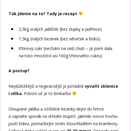
Tak jdeme na to? Tady je recept
2,5kg zralých jablíček (bez slupky a jadřince)
1,5kg zralých bezinek (bez větviček a lístků)
třtinový cukr (nechám na vaší chuti – já jsem dala
na toto množství asi 100g třtinového cukru)
A postup?
Nejdůležitější a nejpracnější je pořádně
vyvařit sklenice
i víčka.
Potom už je to brnkačka
Oloupané jablka a očištěné bezinky dejte do hrnce
a zapněte sporák na střední stupeň. Jakmile ovoce trochu
pustí šťávu, pomačkejte směs šťouchladlem na brambory.
Celková doba vaření je jen asi
20-30 minut
. Opravdu není