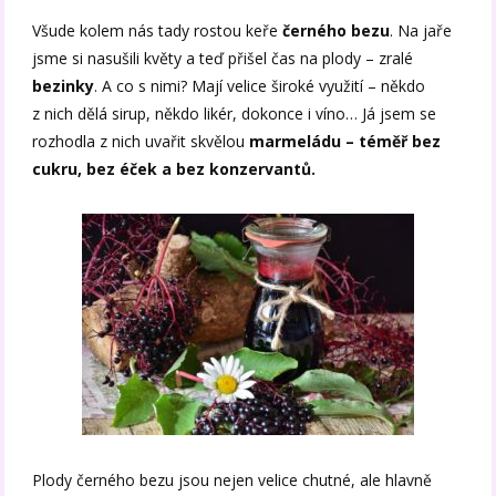
Všude kolem nás tady rostou keře
černého bezu
. Na jaře
jsme si nasušili květy a teď přišel čas na plody – zralé
bezinky
. A co s nimi? Mají velice široké využití – někdo
z nich dělá sirup, někdo likér, dokonce i víno… Já jsem se
rozhodla z nich uvařit skvělou
marmeládu – téměř bez
cukru, bez éček a bez konzervantů.
Plody černého bezu jsou nejen velice chutné, ale hlavně