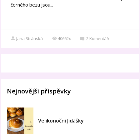
černého bezu jsou...
Jana Stránská
40662x
2
Komentáře
Nejnovější příspěvky
Velikonoční Jidášky