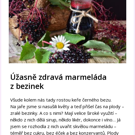
Úžasně zdravá marmeláda
z bezinek
Všude kolem nás tady rostou keře černého bezu.
Na jaře jsme si nasušili květy a teď přišel čas na plody –
zralé bezinky. A co s nimi? Mají velice široké využití –
někdo z nich dělá sirup, někdo likér, dokonce i víno… Já
jsem se rozhodla z nich uvařit skvělou marmeládu –
téměř bez cukru, bez éček a bez konzervantů. Plody