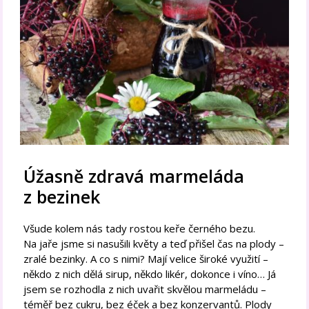
Úžasně zdravá marmeláda
z bezinek
Všude kolem nás tady rostou keře černého bezu.
Na jaře jsme si nasušili květy a teď přišel čas na plody –
zralé bezinky. A co s nimi? Mají velice široké využití –
někdo z nich dělá sirup, někdo likér, dokonce i víno… Já
jsem se rozhodla z nich uvařit skvělou marmeládu –
téměř bez cukru, bez éček a bez konzervantů. Plody