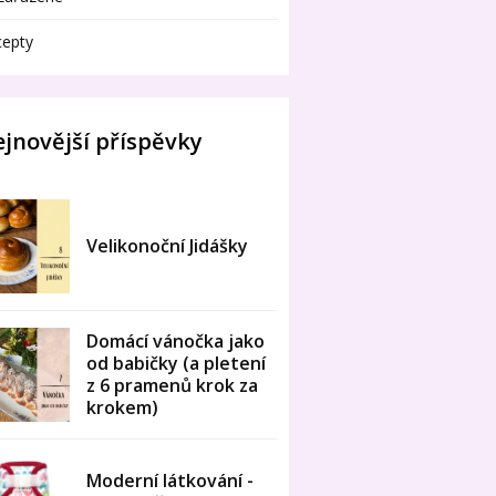
cepty
jnovější příspěvky
Velikonoční Jidášky
Domácí vánočka jako
od babičky (a pletení
z 6 pramenů krok za
krokem)
Moderní látkování -