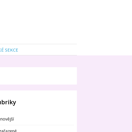
KÉ SEKCE
ubriky
novější
zařazené