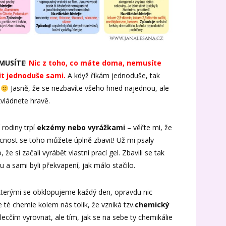
MUSÍTE
!
Nic z toho, co máte doma, nemusíte
it jednoduše sami.
A když říkám jednoduše, tak
t
Jasně, že se nezbavíte všeho hned najednou, ale
vládnete hravě.
 rodiny trpí
ekzémy nebo vyrážkami
– věřte mi, že
nost se toho můžete úplně zbavit! Už mi psaly
 že si začali vyrábět vlastní prací gel. Zbavili se tak
a sami byli překvapení, jak málo stačilo.
 kterými se obklopujeme každý den, opravdu nic
e té chemie kolem nás tolik, že vzniká tzv.
chemický
ecčím vyrovnat, ale tím, jak se na sebe ty chemikálie