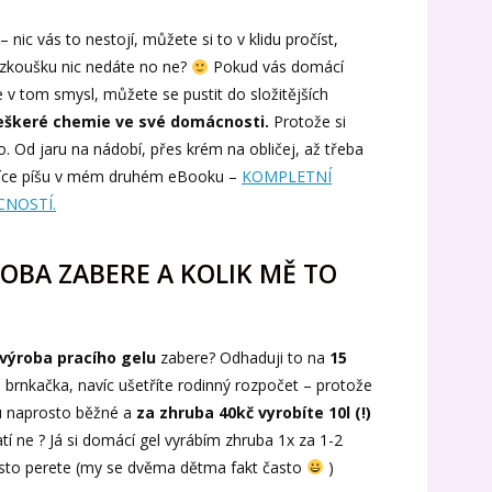
– nic vás to nestojí, můžete si to v klidu pročíst,
 zkoušku nic nedáte no ne?
Pokud vás domácí
e v tom smysl, můžete se pustit do složitějších
eškeré chemie ve své domácnosti.
Protože si
 Od jaru na nádobí, přes krém na obličej, až třeba
více píšu v mém druhém eBooku –
KOMPLETNÍ
NOSTÍ.
OBA ZABERE A KOLIK MĚ TO
výroba pracího gelu
zabere? Odhaduji to na
15
 brnkačka, navíc ušetříte rodinný rozpočet – protože
sou naprosto běžné a
za zhruba 40kč vyrobíte 10l (!)
tí ne ? Já si domácí gel vyrábím zhruba 1x za 1-2
asto perete (my se dvěma dětma fakt často
)