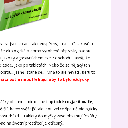
y. Nejsou to ani tak neúspěchy, jako spíš takové to
i, že ekologické a doma vyrobené přípravky budou
í jako ty agresivní chemické z obchodu. Jasně, že
 lesklé, jako po tabletách. Nebo že se nějaký ten
 dobrou.. Jasně, stane se… Mně to ale nevadí, beru to
cnost a nepotřebuju, aby to bylo vždycky
rášky obsahují mimo jiné i
optické rozjasňovače
,
ější“, barvy svěžejší, ale jsou velice špatně biologicky
ost dráždit. Tablety do myčky zase obsahují fosfáty,
pad na životní prostředí je otřesný…