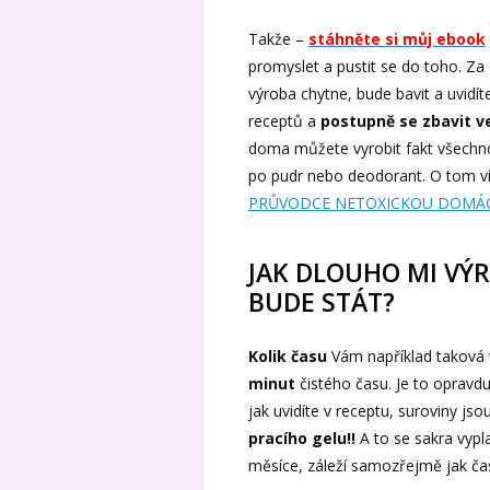
Takže –
stáhněte si můj ebook
promyslet a pustit se do toho. Za
výroba chytne, bude bavit a uvidít
receptů a
postupně se zbavit v
doma můžete vyrobit fakt všechno.
po pudr nebo deodorant. O tom 
PRŮVODCE NETOXICKOU DOMÁC
JAK DLOUHO MI VÝR
BUDE STÁT?
Kolik času
Vám například taková
minut
čistého času. Je to opravdu
jak uvidíte v receptu, suroviny j
pracího gelu!!
A to se sakra vypla
měsíce, záleží samozřejmě jak č