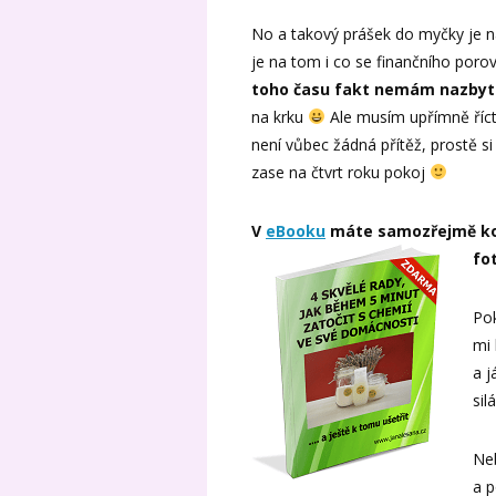
No a takový prášek do myčky je na
je na tom i co se finančního poro
toho času fakt nemám nazbyt
na krku
Ale musím upřímně říct
není vůbec žádná přítěž, prostě 
zase na čtvrt roku pokoj
V
eBooku
máte samozřejmě kom
fo
Pok
mi 
a 
sil
Neb
a p