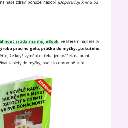
y na naše zdraví bohužel násobí.
(Doporučuji knihu od
áhnout si zdarma můj eBook
, ve kterém najdete ty
výroba pracího gelu, prášku do myčky, „tekutého
věřte, že když vyměníte třeba jen prášek na praní
žívat tablety do myčky, bude to ohromně znát.