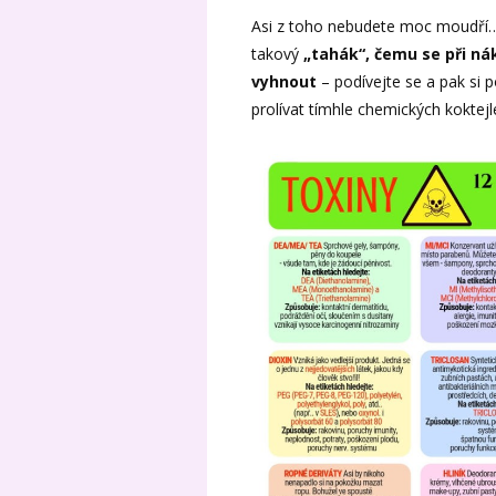
Asi z toho nebudete moc moudří… j
takový
„tahák“, čemu se při n
vyhnout
– podívejte se a pak si 
prolívat tímhle chemických koktej