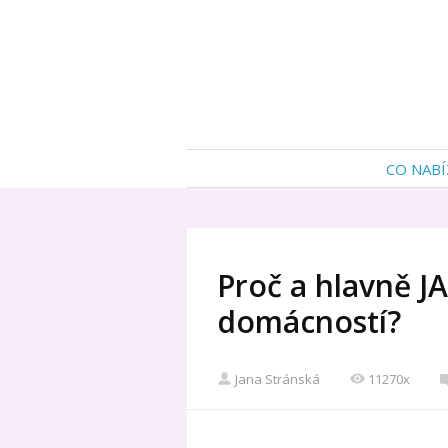
CO NABÍ
Proč a hlavně JA
domácností?
Jana Stránská
11270x