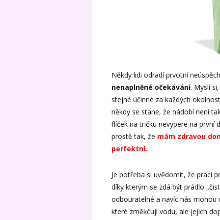
Někdy lidi odradí prvotní neúspěch
nenaplněné očekávání
. Myslí s
stejné účinné za každých okolnost
někdy se stane, že nádobí není tak
flíček na tričku nevypere na první
prostě tak, že
mám zdravou domá
perfektní.
Je potřeba si uvědomit, že prací p
díky kterým se zdá být prádlo „čist
odbouratelné a navíc nás mohou d
které změkčují vodu, ale jejich do