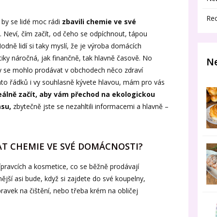
Re
by se lidé moc rádi
zbavili chemie ve své
.. Neví, čím začít, od čeho se odpíchnout, tápou
Hodně lidí si taky myslí, že je výroba domácích
ky náročná, jak finančně, tak hlavně časově. No
Ne
e by se mohlo prodávat v obchodech něco zdraví
chto řádků i vy souhlasně kývete hlavou, mám pro vás
eálně začít, aby vám přechod na ekologickou
asu,
zbytečně jste se nezahltili informacemi a hlavně –
AT CHEMIE VE SVÉ DOMÁCNOSTI?
ípravcích a kosmetice, co se běžně prodávají
jší asi bude, když si zajdete do své koupelny,
ravek na čištění, nebo třeba krém na obličej