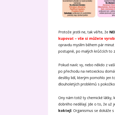
Protože jestli ne, tak věřte, že
NE
kupovat – vše si můžete vyrob
opravdu myslím během pár minu
postupně, po malých krůčcích to z
Pokud navíc vy, nebo někdo z vaší
po přechodu na netoxickou domác
desítky lidí, kterým pomohlo jen to,
dlouholetých problémů s pokožkou 
Ony nám totiž ty chemické látky,
dobrého nedělají. Jde o to, že už j
koktejl
. Organismus se dokáže s l