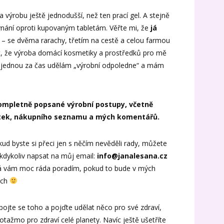
 výrobu ještě jednodušší, než ten prací gel. A stejně
vnání oproti kupovaným tabletám. Věřte mi, že
já
– se dvěma rarachy, třetím na cestě a celou farmou
, že výroba domácí kosmetiky a prostředků pro mě
si jednou za čas udělám „výrobní odpoledne“ a mám
pletně popsané výrobní postupy, včetně
tek, nákupního seznamu a mých komentářů.
ud byste si přeci jen s něčím nevěděli rady, můžete
kdykoliv napsat na můj email:
info@janalesana.cz
já vám moc ráda poradím, pokud to bude v mých
ách
ojte se toho a pojďte udělat něco pro své zdraví,
otažmo pro zdraví celé planety. Navíc ještě ušetříte