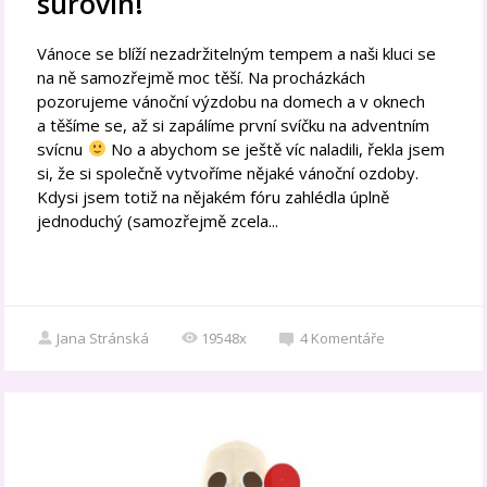
surovin!
Vánoce se blíží nezadržitelným tempem a naši kluci se
na ně samozřejmě moc těší. Na procházkách
pozorujeme vánoční výzdobu na domech a v oknech
a těšíme se, až si zapálíme první svíčku na adventním
svícnu
No a abychom se ještě víc naladili, řekla jsem
si, že si společně vytvoříme nějaké vánoční ozdoby.
Kdysi jsem totiž na nějakém fóru zahlédla úplně
jednoduchý (samozřejmě zcela...
Jana Stránská
19548x
4
Komentáře