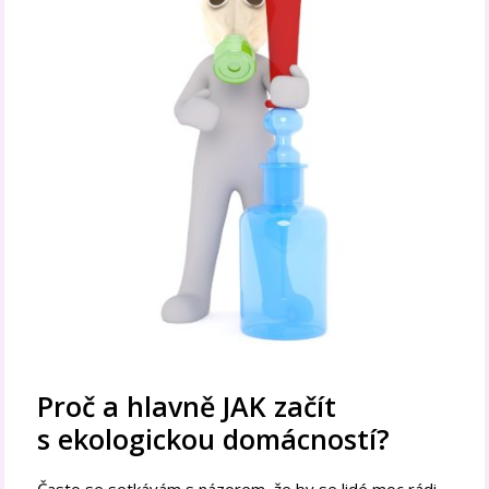
Proč a hlavně JAK začít
s ekologickou domácností?
Často se setkávám s názorem, že by se lidé moc rádi