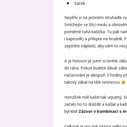
Sáček
Nejdřív si na jemném struhadle na
Smíchejte se lžící medu a olivovéh
poměrně tuhá kašička. Tu pak nan
i kapesník) a přilepte na hrudník
zajistěte náplastí, aby vám to nesj
A je hotovo! Já jsem si tenhle záb
do rána. Pokud budete dávat zábal
načasování je alespoň 3 hodiny p
takový zábal na těle nesnesou
Honzíček měl kašel tak urputný, ž
začalo ho to dráždit a kašlal a ka
byl klid!
Zázvor v kombinaci s m
Celkově je pro mě zázvor velký p