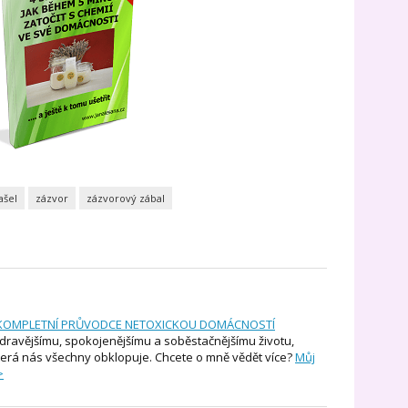
ašel
zázvor
zázvorový zábal
KOMPLETNÍ PRŮVODCE NETOXICKOU DOMÁCNOSTÍ
zdravějšímu, spokojenějšímu a soběstačnějšímu životu,
terá nás všechny obklopuje. Chcete o mně vědět více?
Můj
>