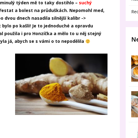
 minulý týden mě to taky dostihlo –
suchý
 přestat a bolest na průduškách. Nepomohl med,
Re
o dvou dnech nasadila silnější kalibr ->
 bylo po kašli! Je to jednoduché a opravdu
 použila i pro Honzíčka a mělo to u něj stejný
Ne
yla já, abych se s vámi o to nepodělila