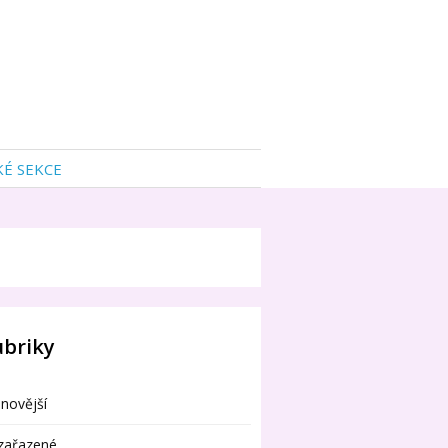
KÉ SEKCE
ubriky
novější
zařazené