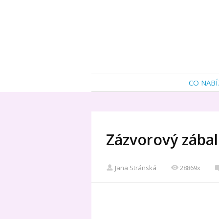
CO NABÍ
Zázvorový zábal 
Jana Stránská
28869x