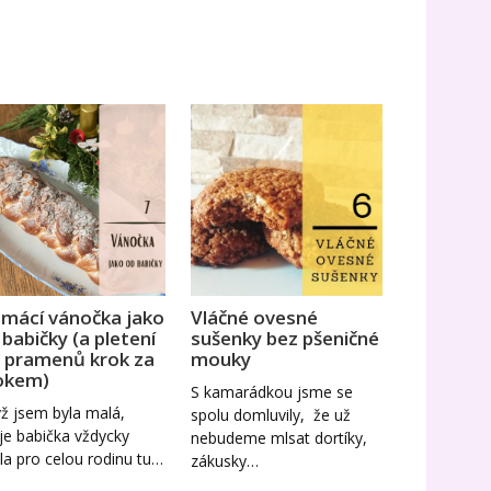
mácí vánočka jako
Vláčné ovesné
 babičky (a pletení
sušenky bez pšeničné
6 pramenů krok za
mouky
okem)
S kamarádkou jsme se
ž jsem byla malá,
spolu domluvily, že už
e babička vždycky
nebudeme mlsat dortíky,
la pro celou rodinu tu…
zákusky…