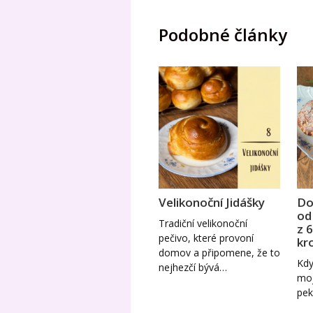
Podobné články
Velikonoční Jidášky
Do
od
Tradiční velikonoční
z 
pečivo, které provoní
kr
domov a připomene, že to
Kdy
nejhezčí bývá…
moj
pek