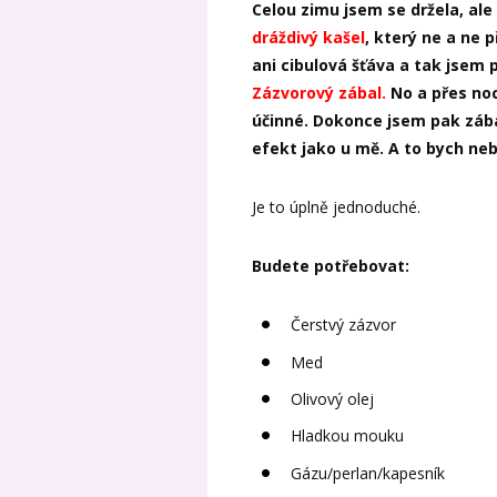
Celou zimu jsem se držela, ale
dráždivý kašel
, který ne a ne
ani cibulová šťáva a tak jsem p
Zázvorový zábal.
No a přes noc
účinné. Dokonce jsem pak zábal
efekt jako u mě. A to bych neb
Je to úplně jednoduché.
Budete potřebovat:
Čerstvý zázvor
Med
Olivový olej
Hladkou mouku
Gázu/perlan/kapesník