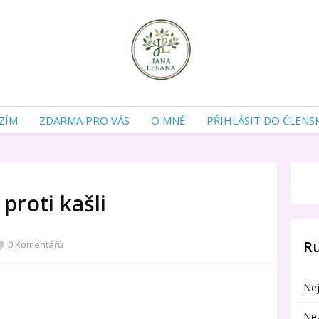
ZÍM
ZDARMA PRO VÁS
O MNĚ
PŘIHLÁSIT DO ČLENS
proti kašli
R
0 Komentářů
Nej
Ne