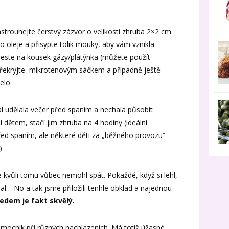
strouhejte čerstvý zázvor o velikosti zhruba 2×2 cm.
o oleje a přisypte tolik mouky, aby vám vznikla
este na kousek gázy/plátýnka (můžete použít
. Překryjte mikrotenovým sáčkem a případně ještě
elo.
al udělala večer před spaním a nechala působit
 dětem, stačí jim zhruba na 4 hodiny (ideální
řed spaním, ale některé děti za „běžného provozu“
)
e kvůli tomu vůbec nemohl spát. Pokaždé, když si lehl,
šlal… No a tak jsme přiložili tenhle obklad a najednou
edem je fakt skvělý.
omocník při různých nachlazeních. Má totiž úžasné