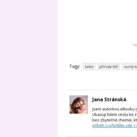
Tagy:
kašel
příroda léčí
suchý k
Jana Stránská
Jsem autorkou eBooku
Ukazuji lidem cestu ke 
bez zbytečné chemie, k
příběh si přečtěte zde >