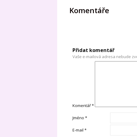
Komentáře
Přidat komentář
Vaše e-mailová adresa nebude zv
Komentář
*
Jméno
*
E-mail
*