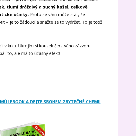
ek, tlumí dráždivý a suchý kašel, celkově
ptické účinky.
Proto se vám může stát, že
tit – je to žádoucí a snažte se to vydržet. To je totiž
í v krku. Ukrojím si kousek čerstvého zázvoru
pálí to, ale má to úžasný efekt!
MŮJ EBOOK A DEJTE SBOHEM ZBYTEČNÉ CHEMII