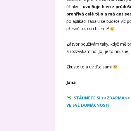
účinky –
uvolňuje hlen z průduš
prohřívá celé tělo a má antise
po aplikaci zábalu se budete víc po
přesně to, co chceme!
Zázvor používám taky, když mě bol
a rozžvýkám ho. Jo, je to hnusné, 
Zkuste to a uvidíte sami
Jana
PS:
STÁHNĚTE SI >>ZDARMA<< 
VE SVÉ DOMÁCNOSTI