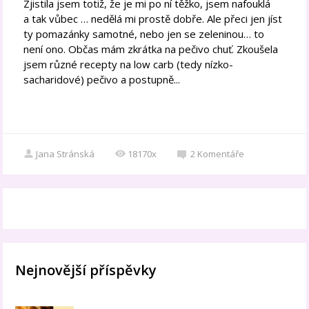
Zjistila jsem totiž, že je mi po ní těžko, jsem nafouklá
a tak vůbec … nedělá mi prostě dobře. Ale přeci jen jíst
ty pomazánky samotné, nebo jen se zeleninou… to
není ono. Občas mám zkrátka na pečivo chuť. Zkoušela
jsem různé recepty na low carb (tedy nízko-
sacharidové) pečivo a postupně...
Jana Stránská
18170x
2
Komentáře
Nejnovější příspěvky