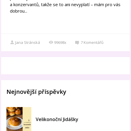
a konzervantů, takže se to ani nevyplatí – mám pro vás
dobrou...
Jana Stránská
99698x
7
Komentářů
Nejnovější příspěvky
Velikonoční Jidášky