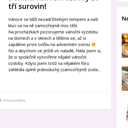
tří surovin!
Ne
Vánoce se blíží nezadržitelným tempem a naši
kluci se na ně samozřejmě moc těší.
Na procházkách pozorujeme vánoční výzdobu
na domech a v oknech a těšíme se, až si
zapálíme první svíčku na adventním svícnu
No a abychom se ještě víc naladili, řekla jsem si,
že si společně vytvoříme nějaké vánoční
ozdoby. Kdysi jsem totiž na nějakém fóru
zahlédla úplně jednoduchý (samozřejmě zcela...
4
Komentáře