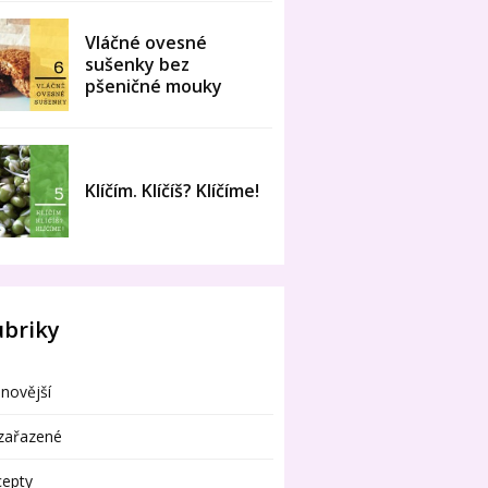
Vláčné ovesné
sušenky bez
pšeničné mouky
Klíčím. Klíčíš? Klíčíme!
ubriky
novější
zařazené
cepty