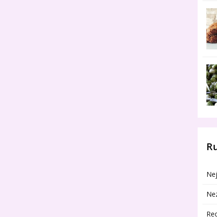
R
Nej
Ne
Re