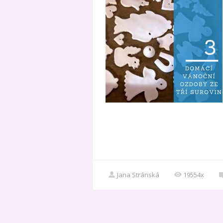
Jana Stránská
19554x