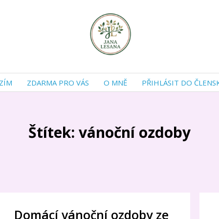
ZÍM
ZDARMA PRO VÁS
O MNĚ
PŘIHLÁSIT DO ČLENS
Štítek: vánoční ozdoby
Domácí vánoční ozdoby ze