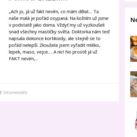
„Ach jo, já už fakt nevím, co mám dělat… Ta
naše malá je pořád osypaná. Na kožním už jsme
Ne
v podstatě jako doma. Vždyť my už vyzkoušeli
snad všechny mastičky světa. Doktorka nám teď
napsala dokonce kortikoidy, ale stejně se to
pořád nelepší. Zkoušela jsem vyřadit mléko,
lepek, maso, vejce…. A nic! No prostě já už
FAKT nevím,...
0
Komentářů