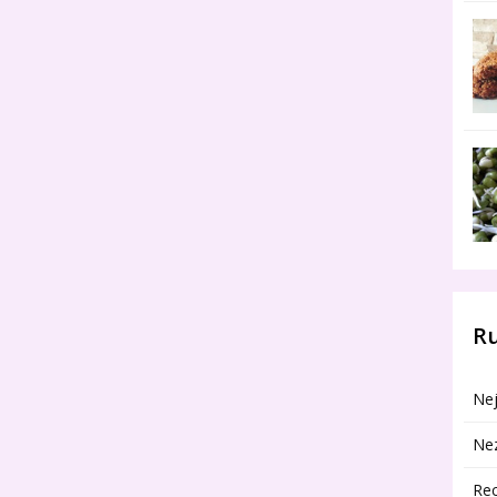
R
Nej
Ne
Re