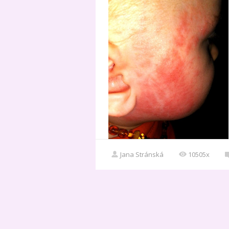
Jana Stránská
10505x