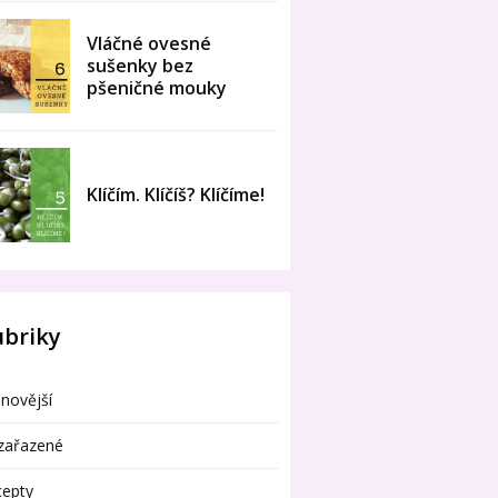
Vláčné ovesné
sušenky bez
pšeničné mouky
Klíčím. Klíčíš? Klíčíme!
ubriky
novější
zařazené
cepty