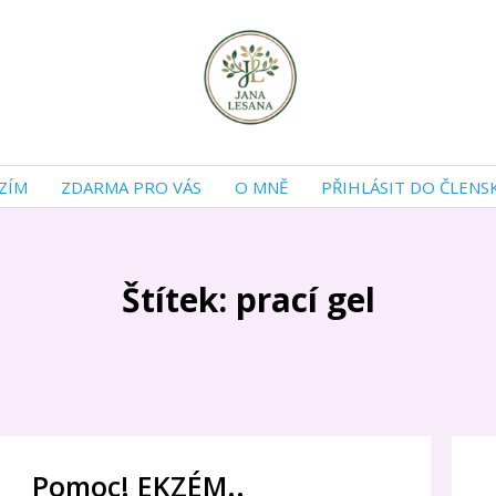
ZÍM
ZDARMA PRO VÁS
O MNĚ
PŘIHLÁSIT DO ČLENS
Štítek: prací gel
Pomoc! EKZÉM..