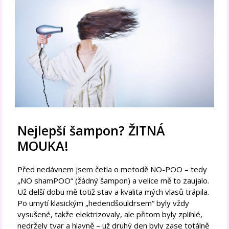
Nejlepší šampon? ŽITNÁ
MOUKA!
Před nedávnem jsem četla o metodě NO-POO – tedy
„NO shamPOO“ (žádný šampon) a velice mě to zaujalo.
Už delší dobu mě totiž stav a kvalita mých vlasů trápila.
Po umytí klasickým „hedendšouldrsem“ byly vždy
vysušené, takže elektrizovaly, ale přitom byly zplihlé,
nedržely tvar a hlavně – už druhý den byly zase totálně