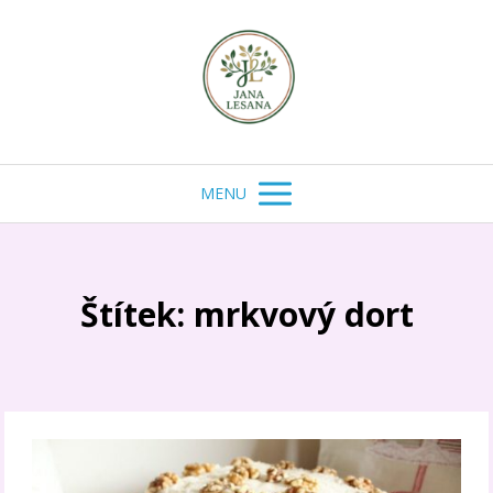
MENU
Štítek: mrkvový dort