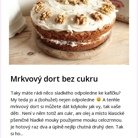
Mrkvový dort bez cukru
Taky máte rádi něco sladkého odpoledne ke kafíčku?
My teda jo a (bohužel) nejen odpoledne
A tenhle
mrkvový dort si můžete dát kdykoliv jak vy, tak vaše
děti . Není v něm totiž ani cukr, ani olej a místo klasické
pšeničné hladké mouky použijeme mouku celozrnnou.
Je hotový raz dva a úplně nejlíp chutná druhý den. Tak
si ho...