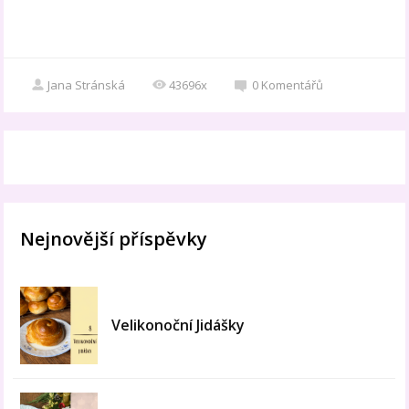
Jana Stránská
43696x
0
Komentářů
Nejnovější příspěvky
Velikonoční Jidášky