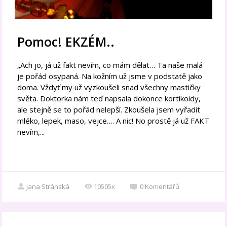
Pomoc! EKZÉM..
„Ach jo, já už fakt nevím, co mám dělat… Ta naše malá
je pořád osypaná. Na kožním už jsme v podstatě jako
doma. Vždyť my už vyzkoušeli snad všechny mastičky
světa. Doktorka nám teď napsala dokonce kortikoidy,
ale stejně se to pořád nelepší. Zkoušela jsem vyřadit
mléko, lepek, maso, vejce…. A nic! No prostě já už FAKT
nevím,...
Jana Stránská
10505x
0
Komentářů