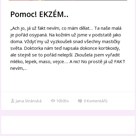
Pomoc! EKZÉM..
„Ach jo, já už fakt nevím, co mám dělat… Ta naše malá
je pořád osypaná. Na kožním už jsme v podstatě jako
doma. Vždyť my už vyzkoušeli snad všechny mastičky
světa. Doktorka nám teď napsala dokonce kortikoidy,
ale stejně se to pořád nelepší. Zkoušela jsem vyřadit
mléko, lepek, maso, vejce…. A nic! No prostě já už FAKT
nevím,...
Jana Stránská
10505x
0
Komentářů