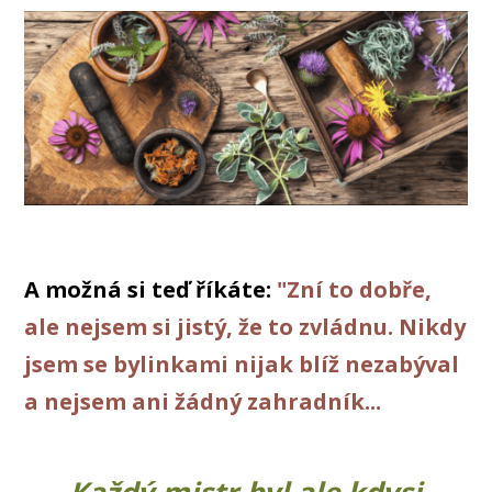
A možná si teď říkáte:
"Zní to dobře,
ale nejsem si jistý, že to zvládnu. Nikdy
jsem se bylinkami nijak blíž nezabýval
a nejsem ani žádný zahradník...
Každý mistr byl ale kdysi