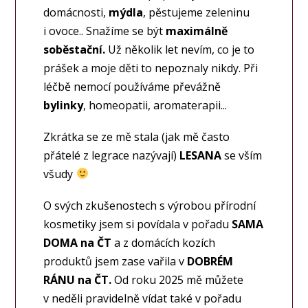
domácnosti,
mýdla
, pěstujeme zeleninu
i ovoce.. Snažíme se být
maximálně
soběstační.
Už několik let nevím, co je to
prášek a moje děti to nepoznaly nikdy. Při
léčbě nemocí používáme převážně
bylinky
, homeopatii, aromaterapii...
Zkrátka se ze mě stala (jak mě často
přátelé z legrace nazývají)
LESANA
se vším
všudy
O svých zkušenostech s výrobou přírodní
kosmetiky jsem si povídala v pořadu
SAMA
DOMA na ČT
a z domácích kozích
produktů jsem zase vařila v
DOBRÉM
RÁNU na ČT.
Od roku 2025 mě můžete
v neděli pravidelně vídat také v pořadu