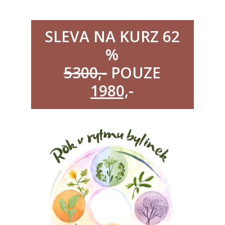
SLEVA NA KURZ 62
%
5300,-
POUZE
1980,
-