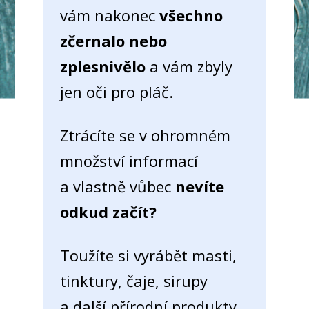
vám nakonec
všechno
zčernalo nebo
zplesnivělo
a vám zbyly
jen oči pro pláč.
Ztrácíte se v ohromném
množství informací
a vlastně vůbec
nevíte
odkud začít?
Toužíte si vyrábět masti,
tinktury, čaje, sirupy
a další přírodní produkty,