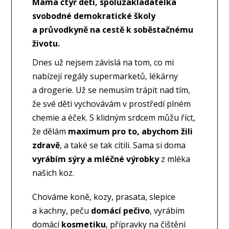
Máma čtyř dětí, spoluzakladatelka
svobodné demokratické školy
a průvodkyně na cestě k soběstačnému
životu.
Dnes už nejsem závislá na tom, co mi
nabízejí regály supermarketů, lékárny
a drogerie. Už se nemusím trápit nad tím,
že své děti vychovávám v prostředí plném
chemie a éček. S klidným srdcem můžu říct,
že dělám
maximum pro to, abychom žili
zdravě
, a také se tak cítili. Sama si doma
vyrábím sýry a mléčné výrobky
z mléka
našich koz.
Chováme koně, kozy, prasata, slepice
a kachny, peču
domácí pečivo
, vyrábím
domácí
kosmetiku
, přípravky na čištění