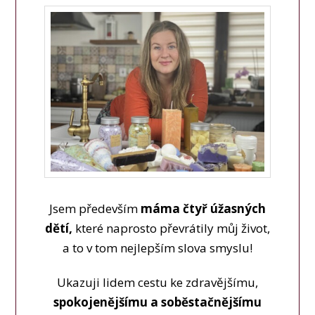
Jsem především
máma čtyř úžasných
dětí,
které naprosto převrátily můj život,
a to v tom nejlepším slova smyslu!
Ukazuji lidem cestu ke zdravějšímu,
spokojenějšímu a soběstačnějšímu