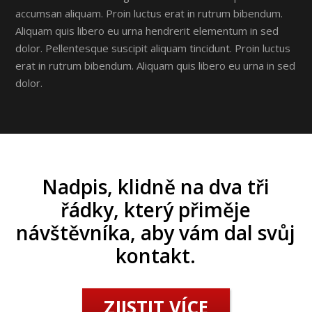
accumsan aliquam. Proin luctus erat in rutrum bibendum.
Aliquam quis libero eu urna hendrerit elementum in sed
dolor. Pellentesque suscipit aliquam tincidunt. Proin luctus
erat in rutrum bibendum. Aliquam quis libero eu urna in sed
dolor.
Nadpis, klidně na dva tři
řádky, který přiměje
návštěvníka, aby vám dal svůj
kontakt.
ZJISTIT VÍCE