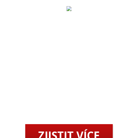
JIŽ BRZY WEB SPUSTÍME
Chcete být mezi prvními, kdo se o spuštění dozví?
Vyplňte formulář níže a my vám dáme vědět.
ZJISTIT VÍCE