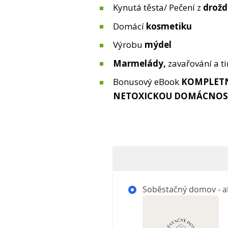
Kynutá těsta/ Pečení z
drožd
Domácí
kosmetiku
Výrobu
mýdel
Marmelády,
zavařování a t
Bonusový eBook
KOMPLETN
NETOXICKOU DOMÁCNOS
Soběstačný domov - a