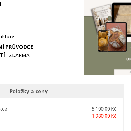
í
inktury
Í PRŮVODCE
TÍ
- ZDARMA
Položky a ceny
kce
5 100,00 Kč
1 980,00 Kč