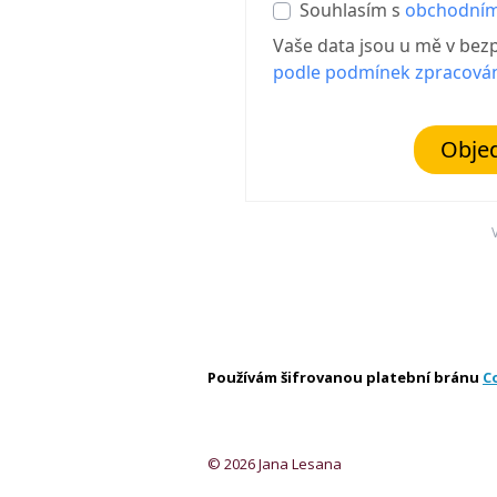
Souhlasím s
obchodním
Vaše data jsou u mě v bez
podle podmínek zpracován
Objed
Používám šifrovanou platební bránu
C
© 2026 Jana Lesana