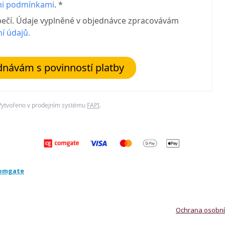
i podmínkami
. *
pečí. Údaje vyplněné v objednávce zpracovávám
í údajů.
návám s povinností platby
Vytvořeno v prodejním systému
FAPI
.
omgate
Ochrana osobní